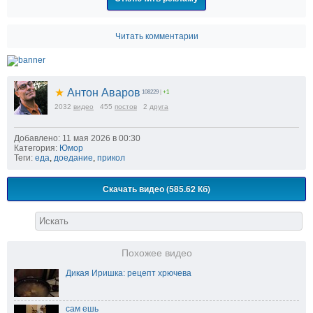
Читать комментарии
★
Антон Аваров
108229
|
+1
2032
видео
455
постов
2
друга
Добавлено: 11 мая 2026 в 00:30
Категория:
Юмор
Теги:
еда
,
доедание
,
прикол
Скачать видео (585.62 Кб)
Похожее видео
Дикая Иришка: рецепт хрючева
сам ешь