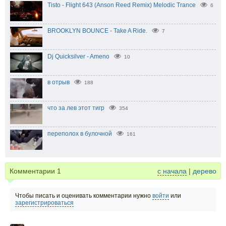
Tisto - Flight 643 (Anson Reed Remix) Melodic Trance
6
BROOKLYN BOUNCE - Take A Ride.
7
Dj Quicksilver - Ameno
10
в отрыв
188
что за лев этот тигр
354
переполох в булочной
161
Комментарии
1
с начала
|
дерево
Чтобы писать и оценивать комментарии нужно
войти
или
зарегистрироваться