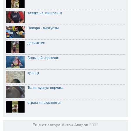
заявка на Мишлен !!!
Повара - виртуозы
деликатес
Большой червячок
кушац)
Толян куснул перчика
страсти накаляются
Еще от автора Антон Аваров
2032