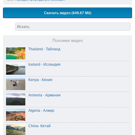
Скачать видео (649.67 Мб)
Похожее видео
Thailand - Тайланд
Iceland - Исландия
Kenya - Кения
Armenia - Армения
Algeria - Алжир
China- Китай