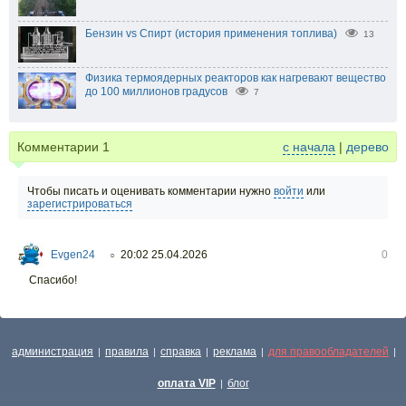
Бензин vs Спирт (история применения топлива)
13
Физика термоядерных реакторов как нагревают вещество
до 100 миллионов градусов
7
Комментарии
1
с начала
|
дерево
Чтобы писать и оценивать комментарии нужно
войти
или
зарегистрироваться
Evgen24
20:02 25.04.2026
0
○
Спасибо!
администрация
правила
справка
реклама
для правообладателей
|
|
|
|
|
оплата VIP
блог
|