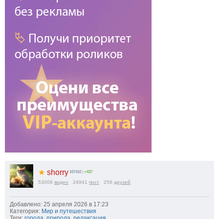
1.25x
1x
0.75x
0.5x
100
%
Масштаб:
100
%
-5%
+5%
★
shorry
167410
|
+437
53006
видео
24941
пост
256
друзей
Добавлено: 25 апреля 2026 в 17:23
Категория:
Мир и путешествия
Теги:
города
,
природа
,
релаксация