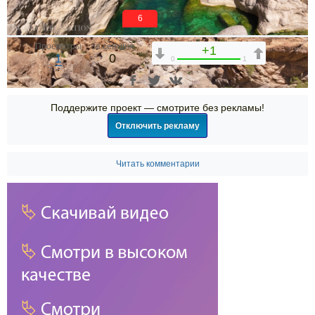
6
Просмотры
За сегодня
+1
1
0
0
1
Поддержите проект — смотрите без рекламы!
Отключить рекламу
Читать комментарии
00:00
00:00
01:00:50
1x
2x
1.75x
1.5x