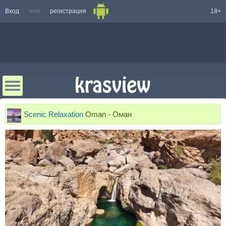
Вход
или
регистрация
18+
Scenic Relaxation
Oman - Оман