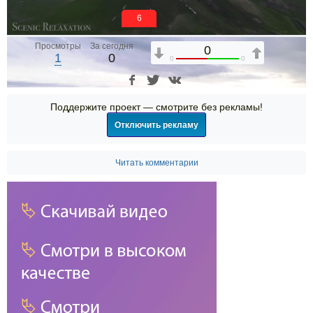
5
Просмотры
За сегодня
0
1
0
0
0
Поддержите проект — смотрите без рекламы!
Отключить рекламу
Читать комментарии
00:00
00:00
01:00:48
1x
2x
1.75x
1.5x