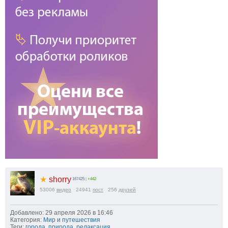
1.25x
1x
0.75x
0.5x
100
%
Масштаб:
100
%
-5%
+5%
★
shorry
167425
|
+442
53006
видео
24941
пост
256
друзей
Добавлено: 29 апреля 2026 в 16:46
Категория:
Мир и путешествия
Теги:
города
,
природа
,
релаксация