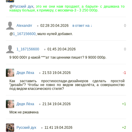
@
Русский дух
,
это не они нам продают, а барыги- с дешмана то
навару больше, к примеру, с москвича-3 - 3 250 000р.
Alexandrr
02:28 20.04.2026
в ответ на ↓
0
○
@
1_167156600
,
мало нулей добавил.
1_167156600
01:45 20.04.2026
0
○
9 900 000т р какой ***ат так ценники пишет? 9 9000 000р.
Дядя Лёха
21:53 19.04.2026
-1
○
Как заставить простихоспади-дизайнеров сделать простой
"дизайн"? Чтобы не говно по видом звездолёта, а совершенство
под видом классического стиля?
Дядя Лёха
21:34 19.04.2026
+1
○
Мож не ржавчина
Русский дух
11:41 19.04.2026
+2
○