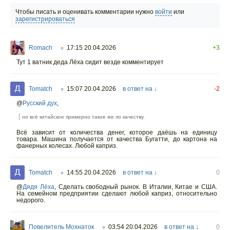
Чтобы писать и оценивать комментарии нужно
войти
или
зарегистрироваться
Romach
17:15 20.04.2026
+3
○
Тут 1 ватник деда Лёха сидит везде комментирует
Tomatch
15:07 20.04.2026
в ответ на ↓
-2
○
@
Русский дух
,
но всё китайское примерно такое же по качеству.
Всё зависит от количества денег, которое даёшь на единицу
товара. Машина получается от качества Бугатти, до картона на
фанерных колесах. Любой каприз.
Tomatch
14:55 20.04.2026
в ответ на ↓
0
○
@
Дядя Лёха
,
Сделать свободный рынок. В Италии, Китае и США.
На семейном предприятии сделают любой каприз, относительно
недорого.
Повелитель Мохнаток
03:54 20.04.2026
в ответ на ↓
0
○