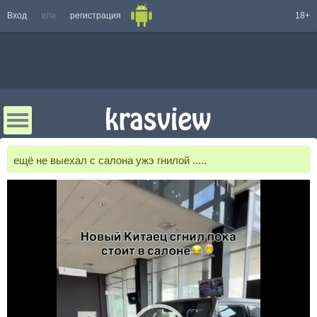
Вход
или
регистрация
18+
ещё не выехал с салона ужэ гнилой .....