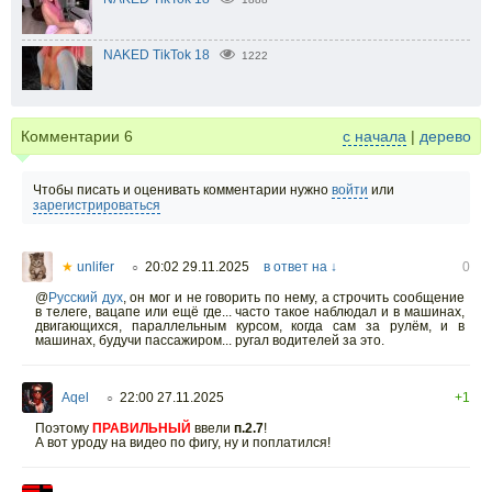
NAKED TikTok 18
1222
Комментарии
6
с начала
|
дерево
Чтобы писать и оценивать комментарии нужно
войти
или
зарегистрироваться
★
unlifer
20:02 29.11.2025
в ответ на ↓
0
○
@
Русский дух
,
он мог и не говорить по нему, а строчить сообщение
в телеге, вацапе или ещё где... часто такое наблюдал и в машинах,
двигающихся, параллельным курсом, когда сам за рулём, и в
машинах, будучи пассажиром... ругал водителей за это.
Aqel
22:00 27.11.2025
+1
○
Поэтому
ПРАВИЛЬНЫЙ
ввели
п.2.7
!
А вот уроду на видео по фигу, ну и поплатился!