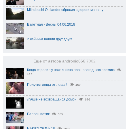
Mitsubushi Outlander сбросил с дороги машину!
Взлетная - Весны 04.06.2018
2 чайника нашли друг друга
Еще от автора andronio666
7002
Когда спросил у начальника про новогоднюю премию
157
Получил леща от леща !
450
Лучше не возвращайся домой
676
Баллон потик
535
NAKED TikTok 18
1888