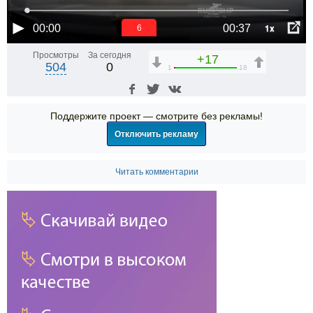
1x
00:00
00:37
5
Просмотры
За сегодня
+17
504
0
1
18
Поддержите проект — смотрите без рекламы!
Отключить рекламу
Читать комментарии