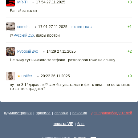
MR-TI
17:54 27.11.2025
+3
○
Ёаный затылок
cemeht
17:01 27.11.2025
в ответ на ↓
+1
○
@
Русский дух
,
фары протри
Русский дух
14:29 27.11.2025
+2
○
Не вижу тут никакого телефона...разговоров тоже не слышу.
★
unlifer
20:22 26.11.2025
+9
○
ну, не 3,14дарас ли!? сам бы ушатался и фиг с ним... но остальные
то за что страдают?
администрация
правила
справка
реклама
для правообладателей
|
|
|
|
|
оплата VIP
блог
|