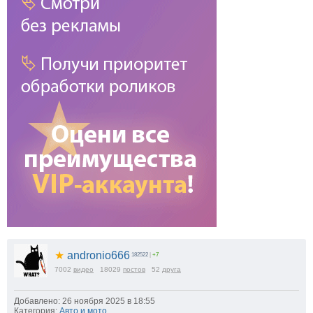
★
andronio666
182522
|
+7
7002
видео
18029
постов
52
друга
Добавлено: 26 ноября 2025 в 18:55
Категория:
Авто и мото