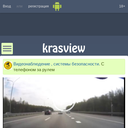
Вход
или
регистрация
18+
Видеонаблюдение , системы безопасности.
С
телефоном за рулем