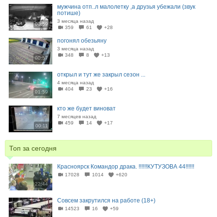
мужчина отп..л малолетку ,а друзья убежали (звук
потише)
3 месяца назад
00:59
359
61
+28
погонял обезьяну
3 месяца назад
348
8
+13
00:57
открыл и тут же закрыл сезон ...
4 месяца назад
404
23
+16
01:59
кто же будет виноват
7 месяцев назад
459
14
+17
00:11
Топ за сегодня
Красноярск Командор драка. !!!!!!КУТУЗОВА 44!!!!!!
17028
1014
+620
22:44
Совсем закрутился на работе (18+)
14523
16
+59