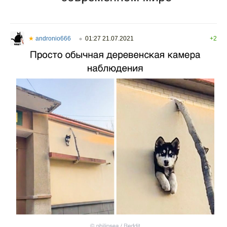
★
andronio666
01:27 21.07.2021
+2
○