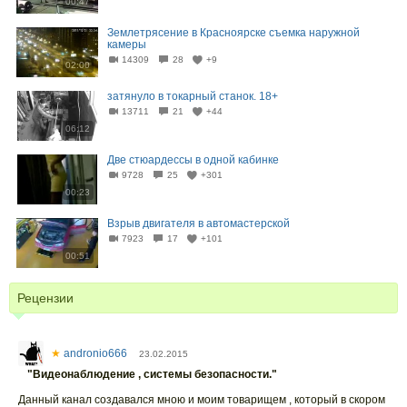
00:47
Землетрясение в Красноярске съемка наружной
камеры
14309
28
+9
02:00
затянуло в токарный станок. 18+
13711
21
+44
06:12
Две стюардессы в одной кабинке
9728
25
+301
00:23
Взрыв двигателя в автомастерской
7923
17
+101
00:51
Рецензии
★
andronio666
23.02.2015
"Видеонаблюдение , системы безопасности."
Данный канал создавался мною и моим товарищем , который в скором