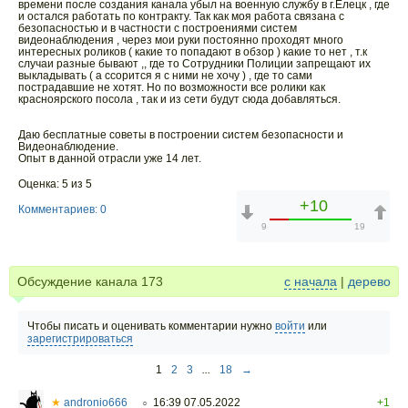
времени после создания канала убыл на военную службу в г.Елецк , где
и остался работать по контракту. Так как моя работа связана с
безопасностью и в частности с построениями систем
видеонаблюдения , через мои руки постоянно проходят много
интересных роликов ( какие то попадают в обзор ) какие то нет , т.к
случаи разные бывают ,, где то Сотрудники Полиции запрещают их
выкладывать ( а ссорится я с ними не хочу ) , где то сами
пострадавшие не хотят. Но по возможности все ролики как
красноярского посола , так и из сети будут сюда добавляться.
Даю бесплатные советы в построении систем безопасности и
Видеонаблюдение.
Опыт в данной отрасли уже 14 лет.
Оценка: 5 из 5
+10
Комментариев: 0
9
19
Обсуждение канала
173
с начала
|
дерево
Чтобы писать и оценивать комментарии нужно
войти
или
зарегистрироваться
1
2
3
...
18
→
★
andronio666
16:39 07.05.2022
+1
○