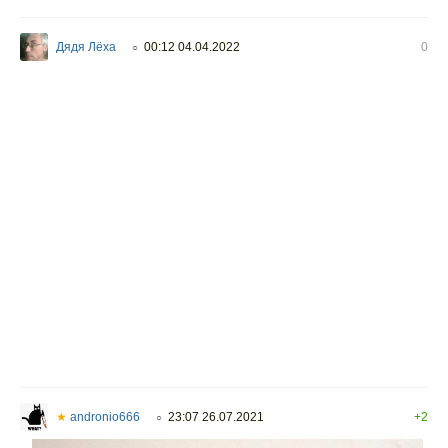
Дядя Лёха
00:12 04.04.2022
0
○
★
andronio666
23:07 26.07.2021
+2
○