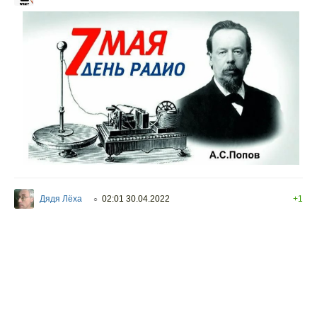
Дядя Лёха
02:01 30.04.2022
+1
○