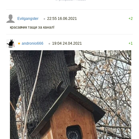
Evilgangster
22:55 16.06.2021
+2
○
красавчик тащи за канал!
★
andronio666
19:04 24.04.2021
+1
○