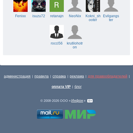
Fenixx
isuzu72
retanajn
NeoNix
Kokni_sh
Evilgangs
ooter
ter
rocci56
krutilohotr
on
администрация
правила
справка
реклама
для правообладателей
|
|
|
|
|
оплата VIP
блог
|
Инфон
© 2008-2026 ООО «
»