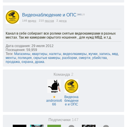
Видеонаблюдение и ОПС
3441
| 0
146
видео
210
постов
2
друга
Канал в себе собирает все ролики снятые видеокамерами в разных
местах. Так же камерами скрытого ношения , для нужд МВД. и.т.д.
Дата создания: 29 июля 2012
Посещения: 59,959
Теги:
Магазины
,
квартиры
,
налеты
,
видеолкамеры
,
жучки
,
запись
,
мвд
,
менты
,
полиция
,
скрытые камеры
,
разборки
,
смерти
,
убийства
,
продажа
,
охрана
,
драка.
Команда
2
★
Видеона
andronio6
блюдени
66
е и ОПС
Подписчики
147