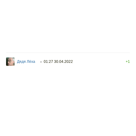
Дядя Лёха
01:27 30.04.2022
+1
○