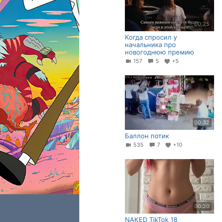
00:25
Когда спросил у
начальника про
новогоднюю премию
157
5
+5
00:32
Баллон потик
535
7
+10
00:20
NAKED TikTok 18