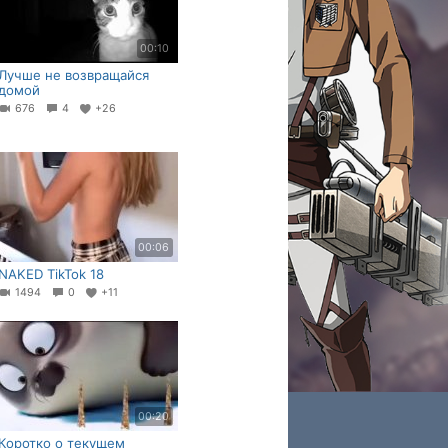
00:10
Лучше не возвращайся
домой
676
4
+26
00:06
NAKED TikTok 18
1494
0
+11
00:20
Коротко о текущем