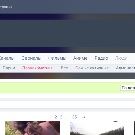
страция
Каналы
Сериалы
Фильмы
Аниме
Радио
Люди
Парни
Познакомиться!
Все
Самые активные
Админист
1
2
3
...
351
→