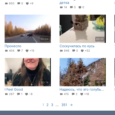
детка
650
0
+9
14
0
0
00:04
00:10
Пронесло
Соскучилась по кусь
404
7
+15
946
0
+52
00:14
00:10
I Feel Good
Надеюсь, что это голубь...
267
1
−8
415
2
+18
1
2
3
...
351
→