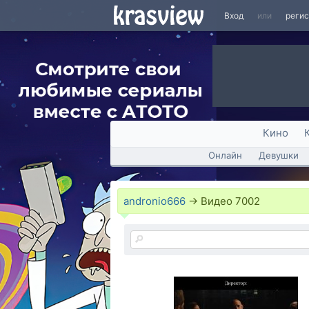
Вход
или
реги
Кино
Онлайн
Девушки
andronio666
→
Видео
7002