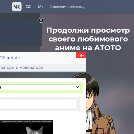
18+
Отключить рекламу
18+
Общение
раторы и модераторы