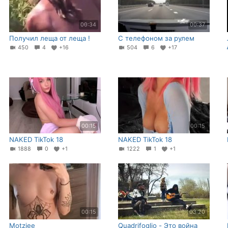
00:34
00:37
Получил леща от леща !
С телефоном за рулем
450
4
+16
504
6
+17
00:15
00:15
NAKED TikTok 18
NAKED TikTok 18
1888
0
+1
1222
1
+1
00:15
03:20
Motziee
Quadrifoglio - Это война