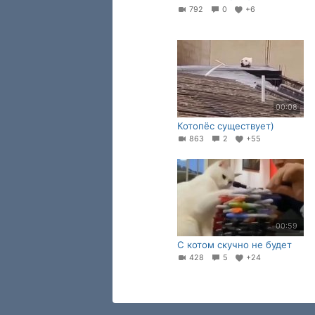
792
0
+6
00:08
Котопёс существует)
863
2
+55
00:59
С котом скучно не будет
428
5
+24