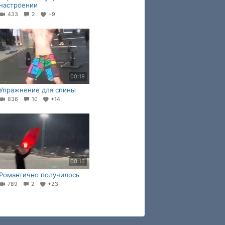
настроении
433
2
+9
00:19
Упражнение для спины
836
10
+14
00:16
Романтично получилось
789
2
+23