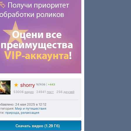
★
shorry
167436
|
+443
53006
видео
24941
пост
256
друзей
бавлено: 24 мая 2025 в 12:12
тегория:
Мир и путешествия
ги:
природа
,
релаксация
Скачать видео (1.29 Гб)