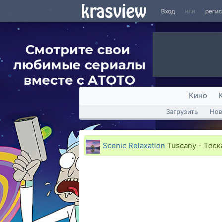
Вход
или
реги
Кино
Загрузить
Нов
Scenic Relaxation
Tuscany - Тоск