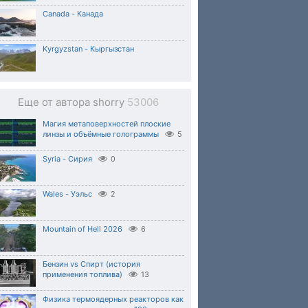
Canada - Канада
Kyrgyzstan - Кыргызстан
Еще от автора shorry
53006
Магия метаповерхностей плоские
линзы и объёмные голограммы
5
Syria - Сирия
0
Wales - Уэльс
2
Mountain of Hell 2026
6
Бензин vs Спирт (история
применения топлива)
13
Физика термоядерных реакторов как