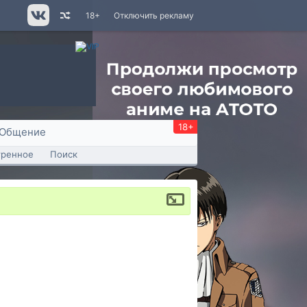
18+
Отключить рекламу
18+
Общение
тренное
Поиск