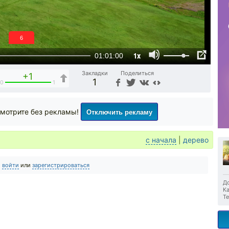
5
1x
01:01:00
Закладки
Поделиться
+1
1
0
1
Отключить рекламу
мотрите без рекламы!
с начала
|
дерево
о
войти
или
зарегистрироваться
До
Ка
Те