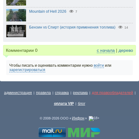
Mountain of Hell 2026
7
Бензин vs Спирт (история применения топлива)
14
Комментарии
0
с начала
|
дерево
Чтобы писать и оценивать комментарии нужно
войти
или
зарегистрироваться
администрация
правила
справка
реклама
для правообладателей
|
|
|
|
|
оплата VIP
блог
|
Инфон
© 2008-2026 ООО «
»