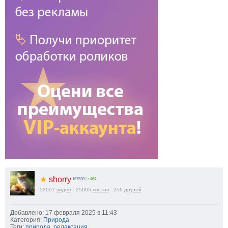
★
shorry
167530
|
+464
53007
видео
25005
постов
256
друзей
Добавлено: 17 февраля 2025 в 11:43
Категория:
Природа
Теги:
природа
,
релаксация