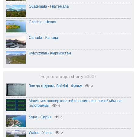
Guatemala - Гватемала
Czechia - Чехия
Canada - Канада
Kyrgyzstan - Кыргызстан
Еще от автора shorry
53007
Зло за кадром / Baleful - Фильм
4
Магия метаповерхностей плоские линзы и объёмные
голограммы
6
Syria - Сирия
0
Wales - Уэльс
2