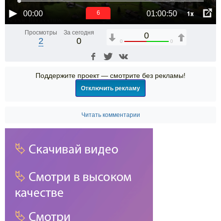
1x
00:00
01:00:50
5
Просмотры
За сегодня
0
2
0
0
0
Поддержите проект — смотрите без рекламы!
Отключить рекламу
Читать комментарии