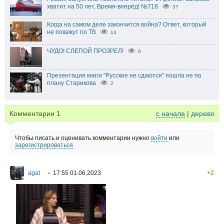
хватит на 50 лет, Время-вперёд! №718
37
Когда на самом деле закончится война? Ответ, который
не покажут по ТВ
14
ЧУДО! СЛЕПОЙ ПРОЗРЕЛ!
8
Презентация книги "Русские не сдаются" пошла не по
плану Старикова
2
Комментарии
1
с начала
|
дерево
Чтобы писать и оценивать комментарии нужно
войти
или
зарегистрироваться
agat
17:55 01.06.2023
+2
•