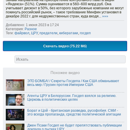
Заявки направлены на приобретение контрольного пакета акций
«Яндекса» (51%). Сумма оценивается в 560–600 млрд руб. Она
учитывает дисконт в 50%, без которого зарубежные компании не могут
покинуть российский рынок, – такое требование Минфин установил в
декабре 2022 г. для недружественных стран, куда входя...
»»»
Добавлено: 1 июня 2023 в 17:24
Категория:
Разное
Теги:
файрвол
,
ЦРУ
,
предатели
,
кибератаки
,
госдеп
Скачать видео (75.22 Мб)
Похожее видео
ЭТО БОМБА! / Секреты Госдепа / Как США обманывают
весь мир / Грузин против Империи США
Агенты ЦРУ в Белоруссии. Госдеп взялся за религию.
Церковь в политических целях
Борат и Цой - британская разведка, русофобия. СМИ -
это всегда пропаганда, средство политической агитации
Джен Псаки Госдеп не будет препятствовать публикации
доклада о пытках ЦРУ