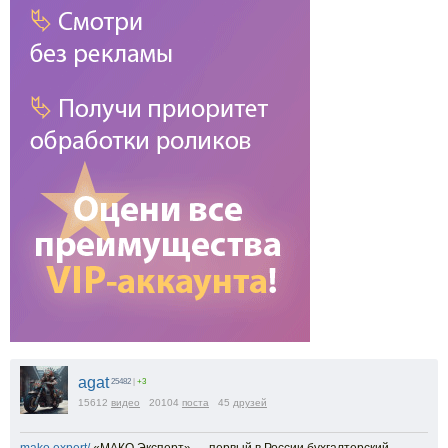
agat
25482
|
+3
15612
видео
20104
поста
45
друзей