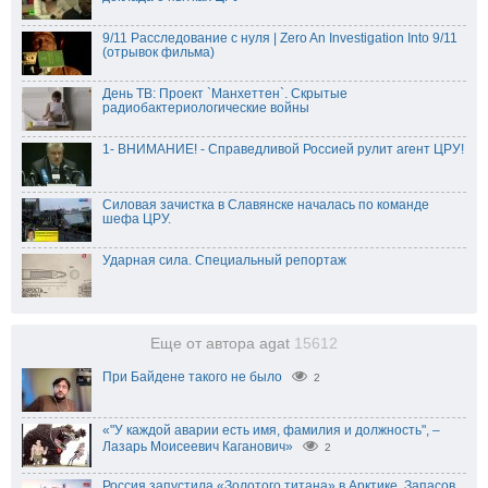
9/11 Расследование с нуля | Zero An Investigation Into 9/11
(отрывок фильма)
День ТВ: Проект `Манхеттен`. Скрытые
радиобактериологические войны
1- ВНИМАНИЕ! - Справедливой Россией рулит агент ЦРУ!
Силовая зачистка в Славянске началась по команде
шефа ЦРУ.
Ударная сила. Специальный репортаж
Еще от автора agat
15612
При Байдене такого не было
2
«"У каждой аварии есть имя, фамилия и должность", –
Лазарь Моисеевич Каганович»
2
Россия запустила «Золотого титана» в Арктике. Запасов