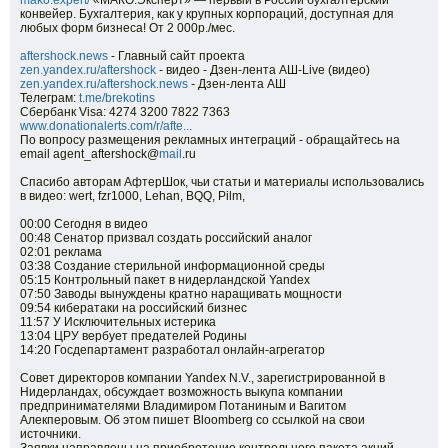
mako.expert/
«МАКО.Эксперт» — первый в России бухгалтерский
конвейер. Бухгалтерия, как у крупных корпораций, доступная для
любых форм бизнеса! От 2 000р./мес.
aftershock.news
- Главный сайт проекта
zen.yandex.ru/aftershock
- видео - Дзен-лента АШ-Live (видео)
zen.yandex.ru/aftershock.news
- Дзен-лента АШ
Телеграм:
t.me/brekotins
Сбербанк Visa: 4274 3200 7822 7363
www.donationalerts.com/r/afte...
По вопросу размещения рекламных интеграций - обращайтесь на
email agent_aftershock@
mail
.ru
Спасибо авторам АфтерШок, чьи статьи и материалы использовались
в видео: wert, fzr1000, Lehan, BQQ, Pilm,
00:00 Сегодня в видео
00:48 Сенатор призвал создать российский аналог
02:01 реклама
03:38 Создание стерильной информационной среды
05:15 Контрольный пакет в нидерландской Yandex
07:50 Заводы вынуждены кратно наращивать мощности
09:54 кибератаки на российский бизнес
11:57 У Исключительных истерика
13:04 ЦРУ вербует предателей Родины
14:20 Госдепартамент разработал онлайн-​агрегатор
Совет директоров компании Yandex N.V., зарегистрированной в
Нидерландах, обсуждает возможность выкупа компании
предпринимателями Владимиром Потаниным и Вагитом
Алекперовым. Об этом пишет Bloomberg со ссылкой на свои
источники.