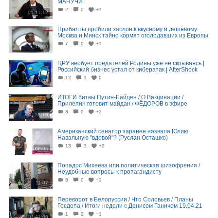
МАНУЧИ
2
0
+1
01:17:12
Прибалты пробили заслон к вкусному и дешёвому:
Москва и Минск тайно кормят оголодавших из Европы
7
0
+1
18:00
ЦРУ вербует предателей Родины уже не скрываясь |
Российский бизнес устал от кибератак | AfterShock
12
1
0
17:03
ИТОГИ битвы Путин-Байден / О Вакцинации /
Прилепин готовит майдан / ФЁДОРОВ в эфире
3
0
+2
56:10
Американский сенатор заранее назвала Юлию
Навальную "вдовой"? (Руслан Осташко)
13
3
+2
08:05
Попадос Михеева или политическая шизофрения /
Неудобные вопросы к пропагандисту
8
0
−2
11:07
Переворот в Белоруссии / Что Соловьев / Планы
Госдепа / Итоги недели с Денисом Ганичем 19.04.21
1
2
−1
01:11:06