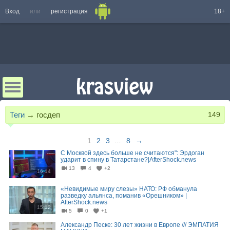
Вход
или
регистрация
18+
Теги
→
госдеп
149
1
2
3
...
8
→
С Москвой здесь больше не считаются": Эрдоган
ударит в спину в Татарстане?|AfterShock.news
13
4
+2
16:14
«Невидимые миру слезы» НАТО: РФ обманула
разведку альянса, поманив «Орешником» |
AfterShock.news
15:12
5
0
+1
Александр Песке: 30 лет жизни в Европе /// ЭМПАТИЯ