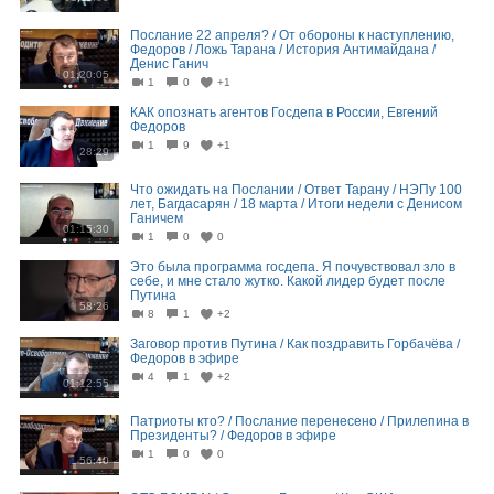
Послание 22 апреля? / От обороны к наступлению,
Федоров / Ложь Тарана / История Антимайдана /
Денис Ганич
01:20:05
1
0
+1
КАК опознать агентов Госдепа в России, Евгений
Федоров
1
9
+1
28:29
Что ожидать на Послании / Ответ Тарану / НЭПу 100
лет, Багдасарян / 18 марта / Итоги недели с Денисом
Ганичем
01:15:30
1
0
0
Это была программа госдепа. Я почувствовал зло в
себе, и мне стало жутко. Какой лидер будет после
Путина
58:26
8
1
+2
Заговор против Путина / Как поздравить Горбачёва /
Федоров в эфире
4
1
+2
01:12:55
Патриоты кто? / Послание перенесено / Прилепина в
Президенты? / Федоров в эфире
1
0
0
56:40