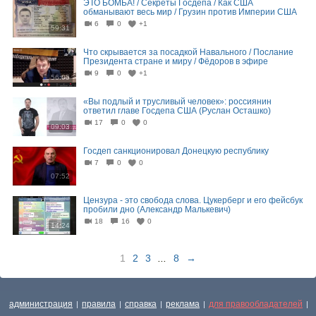
ЭТО БОМБА! / Секреты Госдепа / Как США
обманывают весь мир / Грузин против Империи США
6
0
+1
59:31
Что скрывается за посадкой Навального / Послание
Президента стране и миру / Фёдоров в эфире
9
0
+1
56:05
«Вы подлый и трусливый человек»: россиянин
ответил главе Госдепа США (Руслан Осташко)
17
0
0
09:03
Госдеп санкционировал Донецкую республику
7
0
0
07:52
Цензура - это свобода слова. Цукерберг и его фейсбук
пробили дно (Александр Малькевич)
18
16
0
14:24
1
2
3
...
8
→
администрация
правила
справка
реклама
для правообладателей
|
|
|
|
|