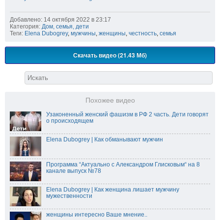
Добавлено: 14 октября 2022 в 23:17
Категория:
Дом, семья, дети
Теги:
Elena Dubogrey
,
мужчины
,
женщины
,
честность
,
семья
Скачать видео (21.43 Мб)
Похожее видео
Узаконенный женский фашизм в РФ 2 часть. Дети говорят
о происходящем
Elena Dubogrey | Как обманывают мужчин
Программа “Актуально с Александром Глисковым“ на 8
канале выпуск №78
Elena Dubogrey | Как женщина лишает мужчину
мужественности
женщины интересно Ваше мнение..