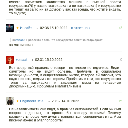
вместе посчитаем количество женщин в высшей власти
государства?)) у нас не матриархат и не патриархат) и государство
не топит ни за то ни за другое) у вас как всегда, что хотите видеть,
то видите)
★
Инсайт
02:36 15.10.2022
в ответ на ↓
+2
○
@
veisaat
, Проблемы в том, что государство топит за патриархат
за матриархат
veisaat
02:31 15.10.2022
0
○
Вот вроде всё правильно говорит, но плоско не вдумчиво. Видит
симптомы но не видит болезнь. Проблемы в социальной
незащищённости, в общественном бытие, которое ей говорит, что
надо терпеть, ведь мы же терпим. Проблемы в том, что государство
топит за патриархат и закрывает глаза на гендерную
дискриминацию. Проблемы в капитализме))
★
EngineerKRSK
23:32 14.10.2022
+5
○
Не независимости они ищут, а прав без обязанностей. Если бы был
вопрос в деньгах, то просто бы карьеру строили! Писечку
раздвинуть проще, чем думать, напрягаться, соперничать и т.д. А за
писечку можно и благ попросить!