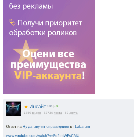
★
Инсайт
11643
|
+64
1859
видео
62734
поста
62
друга
Ответ на
Ну да, звучит справедливо
от
Labarum
www.youtube.com/watch?v=Fg2lmWFsCMU