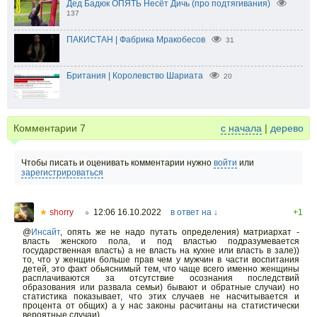
Дед Бадюк ОПЯТЬ Несёт Дичь (про подтягивания)
137
ПАКИСТАН | Фабрика Мракобесов
31
Британия | Королевство Шариата
20
Комментарии
7
с начала
|
дерево
Чтобы писать и оценивать комментарии нужно
войти
или
зарегистрироваться
★
shorry
12:06 16.10.2022
в ответ на ↓
+1
○
@
Инсайт
,
опять же не надо путать определения) матриархат -
власть женского пола, и под властью подразумевается
государственная власть) а не власть на кухне или власть в зале))
то, что у женщин больше прав чем у мужчин в части воспитания
детей, это факт обьяснимый тем, что чаще всего именно женщины
расплачиваются за отсутствие осознания последствий
образования или развала семьи) бывают и обратные случаи) но
статистика показывает, что этих случаев не насчитывается и
процента от общих) а у нас законы расчитаны на статистически
вероятные случаи)