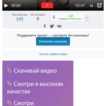
1x
00:00
02:47
5
Просмотры
За сегодня
+2
140
0
3
5
Поддержите проект — смотрите без рекламы!
Отключить рекламу
Читать комментарии