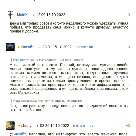
MatriX
12:00 16.10.2022
0
○
Деньгами только совсем кого-то недалекого можно удержать. Умная
поймет, что продавать себя можно и кому-то другому, зачастую
проще и дороже.
★
Инсайт
23:01 15.10.2022
в ответ на ↓
0
○
@
shorry
, у нас не матриархат и не патриархат)
У нас чистый патриархат Евгений, потому что мужчина лишён
многих прав уже потому, что он мужчина.. одна односторонняя
система алиментов чего только стоит, когда только мужчина
выплачивает алименты, а женщина никогда, женщинам не дают
пожизненные сроки за тяжкие преступления.. и прочее, прочее..
можете поискать на просторах интернета всю информацию о, в
разы высокой защищённости женщины в обществе законами.. это и
есть Матриархат
у вас как всегда, что хотите видеть, то видите)
Нет, я как раз вижу правду, опираясь на юридический опыт, а вы
витаете в облаках..
★
shorry
08:26 15.10.2022
в ответ на ↓
+3
○
@
Инсайт
,
напомню, что матриархат это власть женского пола,