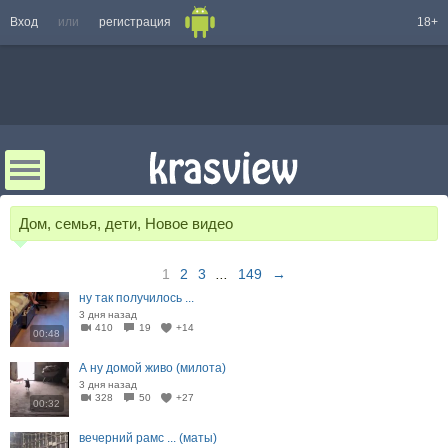
Вход
или
регистрация
18+
Дом, семья, дети, Новое видео
1
2
3
...
149
→
ну так получилось ...
3 дня назад
410
19
+14
00:48
А ну домой живо (милота)
3 дня назад
328
50
+27
00:32
вечерний рамс ... (маты)