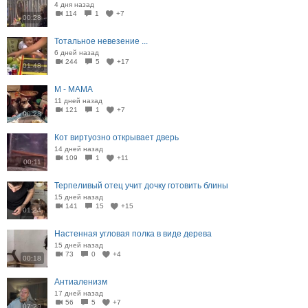
4 дня назад
114
1
+7
00:28
Тотальное невезение ...
6 дней назад
244
5
+17
01:48
М - МАМА
11 дней назад
121
1
+7
00:28
Кот виртуозно открывает дверь
14 дней назад
109
1
+11
00:11
Терпеливый отец учит дочку готовить блины
15 дней назад
141
15
+15
01:24
Настенная угловая полка в виде дерева
15 дней назад
73
0
+4
00:18
Антиаленизм
17 дней назад
56
5
+7
07:29