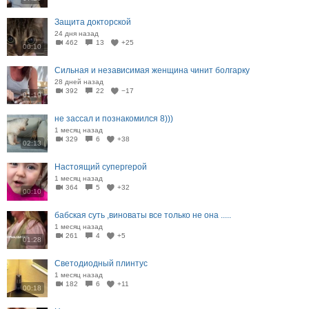
Защита докторской
24 дня назад
462
13
+25
00:10
Сильная и независимая женщина чинит болгарку
28 дней назад
392
22
−17
01:19
не зассал и познакомился 8)))
1 месяц назад
329
6
+38
02:13
Настоящий супергерой
1 месяц назад
364
5
+32
00:10
бабская суть ,виноваты все только не она .....
1 месяц назад
261
4
+5
01:28
Светодиодный плинтус
1 месяц назад
182
6
+11
00:18