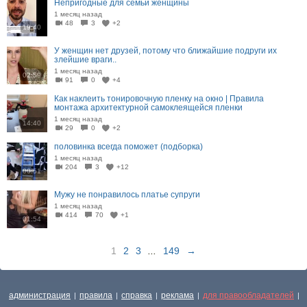
Непригодные для семьи женщины
1 месяц назад
48
3
+2
19:40
У женщин нет друзей, потому что ближайшие подруги их
злейшие враги..
1 месяц назад
02:59
91
0
+4
Как наклеить тонировочную пленку на окно | Правила
монтажа архитектурной самоклеящейся пленки
1 месяц назад
14:40
29
0
+2
половинка всегда поможет (подборка)
1 месяц назад
204
3
+12
00:51
Мужу не понравилось платье супруги
1 месяц назад
414
70
+1
01:54
1
2
3
...
149
→
администрация
правила
справка
реклама
для правообладателей
|
|
|
|
|