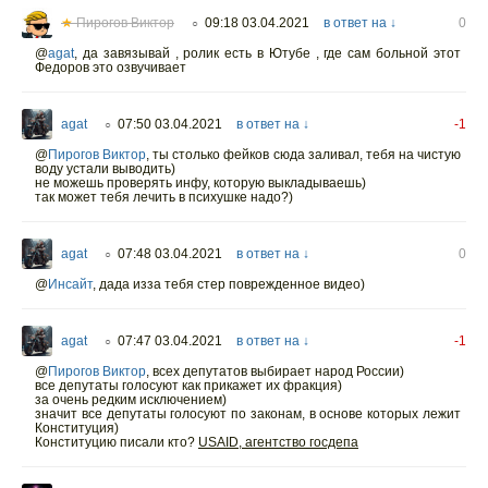
★
Пирогов Виктор
09:18 03.04.2021
в ответ на ↓
0
○
@
agat
,
да завязывай , ролик есть в Ютубе , где сам больной этот
Федоров это озвучивает
agat
07:50 03.04.2021
в ответ на ↓
-1
○
@
Пирогов Виктор
,
ты столько фейков сюда заливал, тебя на чистую
воду устали выводить)
не можешь проверять инфу, которую выкладываешь)
так может тебя лечить в психушке надо?)
agat
07:48 03.04.2021
в ответ на ↓
0
○
@
Инсайт
,
дада изза тебя стер поврежденное видео)
agat
07:47 03.04.2021
в ответ на ↓
-1
○
@
Пирогов Виктор
,
всех депутатов выбирает народ России)
все депутаты голосуют как прикажет их фракция)
за очень редким исключением)
значит все депутаты голосуют по законам, в основе которых лежит
Конституция)
Конституцию писали кто?
USAID, агентство госдепа