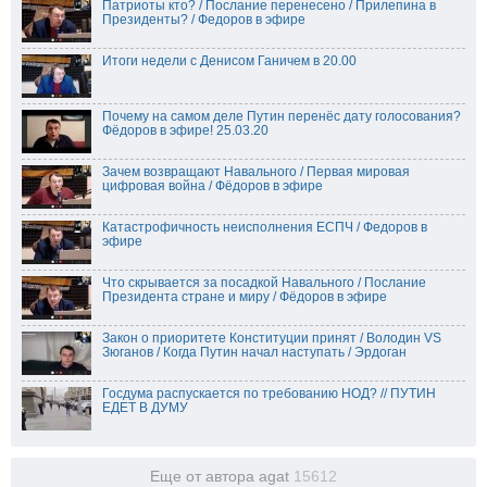
Патриоты кто? / Послание перенесено / Прилепина в
Президенты? / Федоров в эфире
Итоги недели с Денисом Ганичем в 20.00
Почему на самом деле Путин перенёс дату голосования?
Фёдоров в эфире! 25.03.20
Зачем возвращают Навального / Первая мировая
цифровая война / Фёдоров в эфире
Катастрофичность неисполнения ЕСПЧ / Федоров в
эфире
Что скрывается за посадкой Навального / Послание
Президента стране и миру / Фёдоров в эфире
Закон о приоритете Конституции принят / Володин VS
Зюганов / Когда Путин начал наступать / Эрдоган
Госдума распускается по требованию НОД? // ПУТИН
ЕДЕТ В ДУМУ
Еще от автора agat
15612