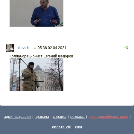
alievich
05:38 02.04.2021
+3
○
Коллаборационист Евгений Федоров
администрация
правила
справка
реклама
для правообладателей
|
|
|
|
|
оплата VIP
блог
|