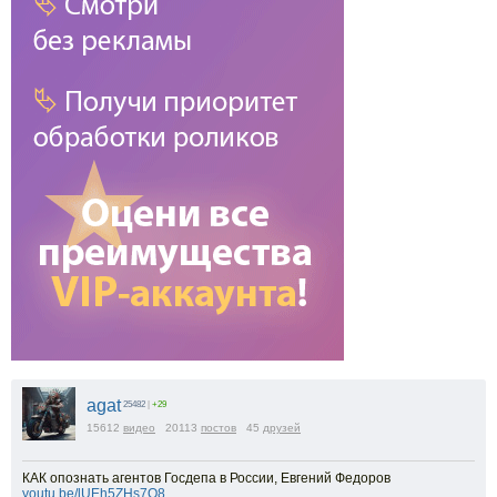
agat
25482
|
+29
15612
видео
20113
постов
45
друзей
КАК опознать агентов Госдепа в России, Евгений Федоров
youtu.be/lUEh5ZHs7Q8