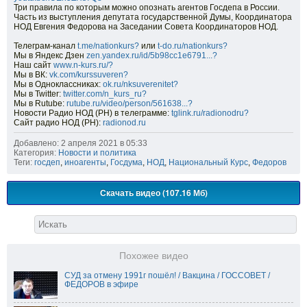
Три правила по которым можно опознать агентов Госдепа в России.
Часть из выступления депутата государственной Думы, Координатора
НОД Евгения Федорова на Заседании Совета Координаторов НОД.
Телеграм-канал
t.me/nationkurs?
или
t-do.ru/nationkurs?
Мы в Яндекс Дзен
zen.yandex.ru/id/5b98cc1e6791...?
Наш сайт
www.n-kurs.ru/?
Мы в ВК:
vk.com/kurssuveren?
Мы в Одноклассниках:
ok.ru/nksuverenitet?
Мы в Twitter:
twitter.com/n_kurs_ru?
Мы в Rutube:
rutube.ru/video/person/561638...?
Новости Радио НОД (РН) в телеграмме:
tglink.ru/radionodru?
Сайт радио НОД (РН):
radionod.ru
Добавлено: 2 апреля 2021 в 05:33
Категория:
Новости и политика
Теги:
госдеп
,
иноагенты
,
Госдума
,
НОД
,
Национальный Курс
,
Федоров
Скачать видео (107.16 Мб)
Похожее видео
СУД за отмену 1991г пошёл! / Вакцина / ГОССОВЕТ /
ФЕДОРОВ в эфире