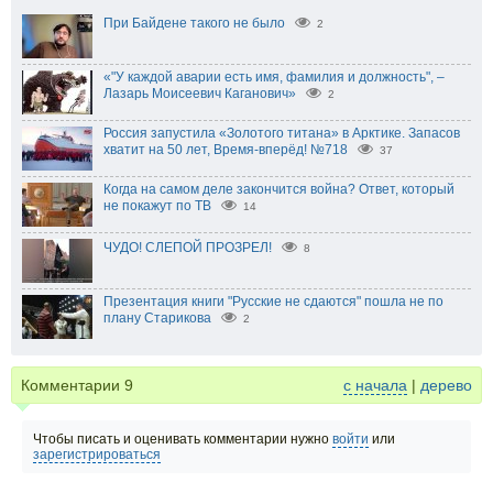
При Байдене такого не было
2
«"У каждой аварии есть имя, фамилия и должность", –
Лазарь Моисеевич Каганович»
2
Россия запустила «Золотого титана» в Арктике. Запасов
хватит на 50 лет, Время-вперёд! №718
37
Когда на самом деле закончится война? Ответ, который
не покажут по ТВ
14
ЧУДО! СЛЕПОЙ ПРОЗРЕЛ!
8
Презентация книги "Русские не сдаются" пошла не по
плану Старикова
2
Комментарии
9
с начала
|
дерево
Чтобы писать и оценивать комментарии нужно
войти
или
зарегистрироваться