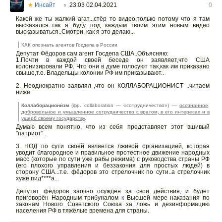
★
Инсайт
23:03 02.04.2021
0
○
Какой же ты жалкий агат...стёр то видео,только потому что я там
высказался..так я буду под каждым твоим этим новым видео
высказываться..Смотри, как я это делаю...
КАК опознать агентов Госдепа в России
Депутат Фёдоров сам агент Госдепа США..Объясняю:
1.Почти в каждой своей беседе он заявляет,что США
колонизировали РФ. Что они в думе голосуют так,как им приказано
свыше,т.е. Владельцы колонии РФ им приказывают..
2. Неоднократно заявлял ,что он КОЛЛАБОРАЦИОНИСТ ..читаем
ниже
Коллаборациони́зм
(фр. collaboration — «сотрудничество») —
осознанное,
добровольное и умышленное сотрудничество с врагом, в его интересах и в
ущерб своему государству
.
Думаю всем понятно, что из себя представляет этот вшивый
"патриот"..
3. НОД по сути своей является лживой организацией, которая
уводит благородное и правильное протестное движение народных
масс (которые по сути уже рабы режима) с руководства страны РФ
(его плохого управления и беззакония для простых людей) в
сторону США...т.е. фёдоров это стрелочник по сути..а стрелочник
хуже пид****а..
Депутат фёдоров заочно осужден за свои действия, и будет
приговорён Народным трибуналом к Высшей мере наказания по
законам Нового Советского Союза за ложь и дезинформацию
населения РФ в тяжёлые времена для страны.