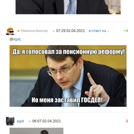
★
Пирогов Виктор
07:29 02.04.2021
в ответ на ↓
+4
○
@
agat
,
agat
06:07 02.04.2021
-3
○