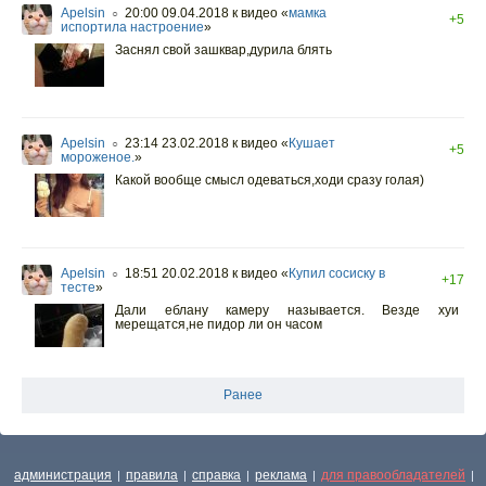
Apelsin
20:00 09.04.2018
к видео «
мамка
○
+5
испортила настроение
»
Заснял свой зашквар,дурила блять
Apelsin
23:14 23.02.2018
к видео «
Кушает
○
+5
мороженое.
»
Какой вообще смысл одеваться,ходи сразу голая)
Apelsin
18:51 20.02.2018
к видео «
Купил сосиску в
○
+17
тесте
»
Дали еблану камеру называется. Везде хуи
мерещатся,не пидор ли он часом
Ранее
администрация
правила
справка
реклама
для правообладателей
|
|
|
|
|