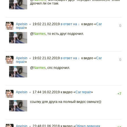
дрочил ли он там.
Apelsin
19:02 21.02.2019
в ответ на ↓
к видео «
Сar
○
0
repair
»
@
Narmes
,
то есть друг подрочил.
Apelsin
19:02 21.02.2019
в ответ на ↓
к видео «
Сar
○
0
repair
»
@
Narmes
,
спс подрочил.
Apelsin
17:44 16.02.2019
к видео «
Сar repair
»
○
+7
ссылку для друга на полный видос скиньте))
Apelsin
23:48 01.06.2018
к видео «
Облил девушек
○