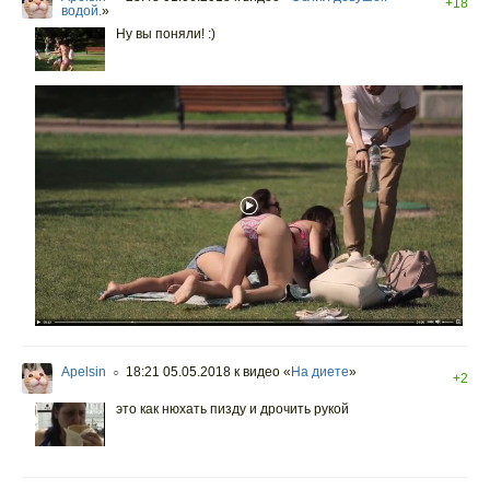
+18
водой.
»
Ну вы поняли! :)
Apelsin
18:21 05.05.2018
к видео «
На диете
»
○
+2
это как нюхать пизду и дрочить рукой