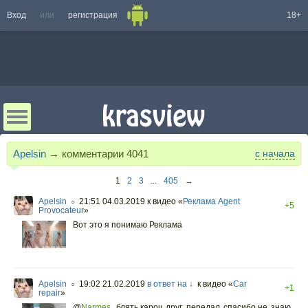
Вход
или
регистрация
18+
Apelsin
→ комментарии
4041
с начала
1
2
3
...
405
→
Apelsin
21:51 04.03.2019
к видео «
Реклама Agent
○
+5
Provocateur
»
Вот это я понимаю Реклама
Apelsin
19:02 21.02.2019
в ответ на ↓
к видео «
Сar
○
+1
repair
»
@
Narmes
,
блять,кароч друг передал спасибо,не знаю