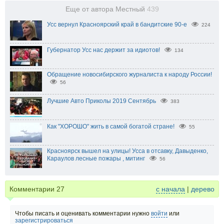
Еще от автора Местный
439
Усс вернул Красноярский край в бандитские 90-е
224
Губернатор Усс нас держит за идиотов!
134
Обращение новосибирского журналиста к народу России!
56
Лучшие Авто Приколы 2019 Сентябрь
383
Как "ХОРОШО" жить в самой богатой стране!
55
Красноярск вышел на улицы! Усса в отсавку, Давыденко,
Караулов лесные пожары , митинг
56
Комментарии
27
с начала
|
дерево
Чтобы писать и оценивать комментарии нужно
войти
или
зарегистрироваться