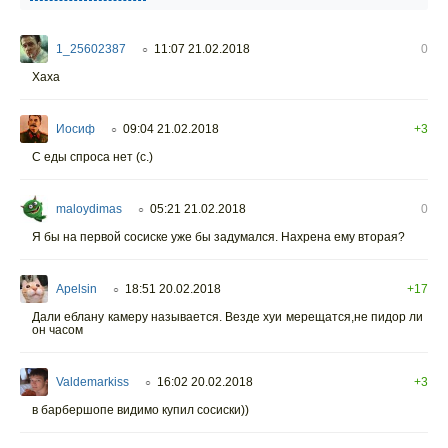
1_25602387
11:07 21.02.2018
0
○
Хаха
Иосиф
09:04 21.02.2018
+3
○
С еды спроса нет (с.)
maloydimas
05:21 21.02.2018
0
○
Я бы на первой сосиске уже бы задумался. Нахрена ему вторая?
Apelsin
18:51 20.02.2018
+17
○
Дали еблану камеру называется. Везде хуи мерещатся,не пидор ли
он часом
Valdemarkiss
16:02 20.02.2018
+3
○
в барбершопе видимо купил сосиски))