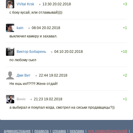
VVital Krsk
13:30 20.02.2018
+3
○
с боку кусай, или отламывай))))
kain
08:04 20.02.2018
+1
○
выключил камеру и захавал.
Виктор Бобарень
04:10 20.02.2018
+10
○
по любому сьел
Дми Вит
22:44 19.02.2018
+2
○
Не ешь их!!?!?!! Жене отдай!
Bovis
21:23 19.02.2018
+1
○
а выбирал и покупал когда, смотрел на сиськи продавщицы?))
администрация
правила
справка
реклама
для правообладателей
|
|
|
|
|