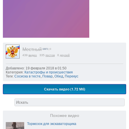
Местный
10871
| 0
439
видео
335
постов
0
друзей
Добавлено: 19 февраля 2018 в 01:50
Категория:
Катастрофы и происшествия
Теги:
Сосиска в тесте
,
Повар
,
Обед
,
Перекус
Скачать видео (1.72 Мб)
Похожее видео
Тормозок для экскаваторщика