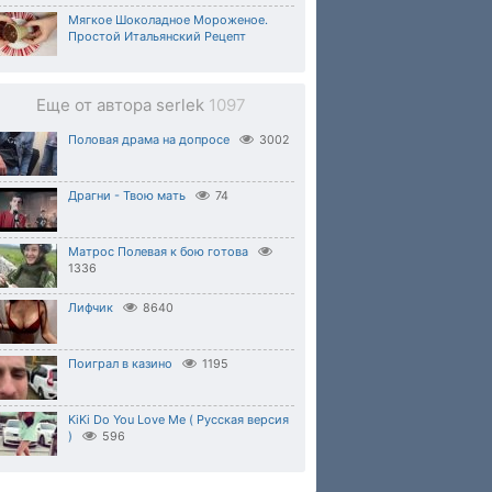
Мягкое Шоколадное Мороженое.
Простой Итальянский Рецепт
Еще от автора serlek
1097
Половая драма на допросе
3002
Драгни - Твою мать
74
Матрос Полевая к бою готова
1336
Лифчик
8640
Поиграл в казино
1195
KiKi Do You Love Me ( Русская версия
)
596