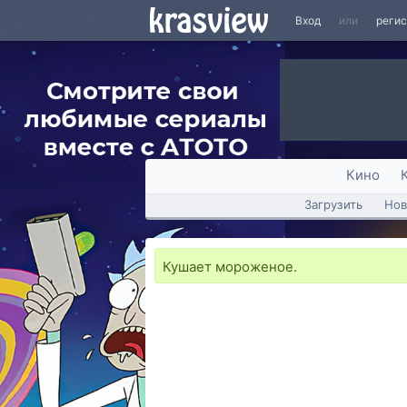
Вход
или
реги
Кино
Загрузить
Нов
Кушает мороженое.