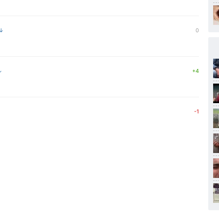
 ↓
0
↓
+4
-1