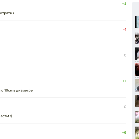
+4
отраха )
-1
0
+1
по 10см в диаметре
0
есть! :)
+6