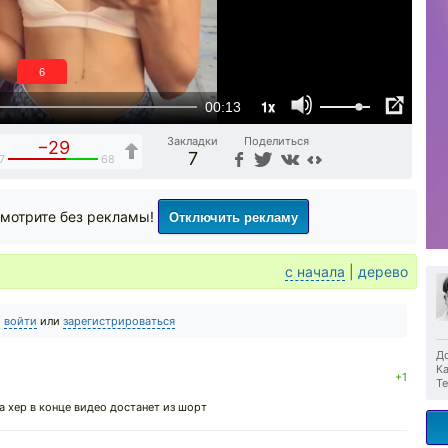
5
1x
00:13
Закладки
Поделиться
−29
7
7
68
Отключить рекламу
мотрите без рекламы!
с начала
|
дерево
о
войти
или
зарегистрироваться
До
Ка
+1
Те
а хер в конце видео достанет из шорт