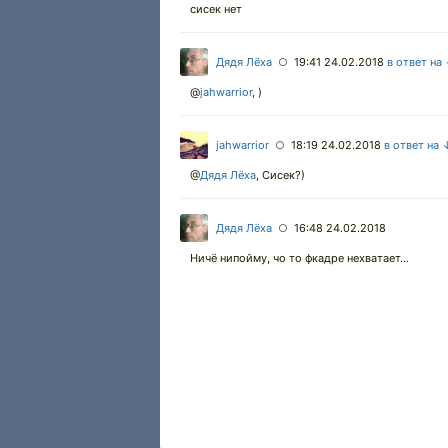
сисек нет
Дядя Лёха
19:41 24.02.2018
в ответ на
○
@
jahwarrior
,
)
jahwarrior
18:19 24.02.2018
в ответ на 
○
@
Дядя Лёха
,
Сисек?)
Дядя Лёха
16:48 24.02.2018
○
Ничё нипойму, чо то фкадре нехватает...