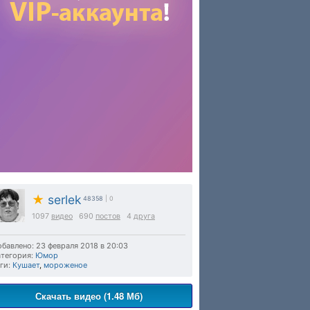
★
serlek
48358
| 0
1097
видео
690
постов
4
друга
бавлено: 23 февраля 2018 в 20:03
тегория:
Юмор
ги:
Кушает
,
мороженое
Скачать видео (1.48 Мб)