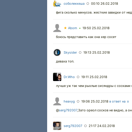
соболеккеша
00:10 26.02.2018
○
фига сколько минусов. жесткие завидки от нед
★
Abom
19:50 25.02.2018
•
боюсь представить как она хер сосет
Skysider
19:13 25.02.2018
○
деваха топ.
Dr.Who
19:11 25.02.2018
○
лучше уж так чем рыxлые сисяндры с сосками 
heavyg
19:06 25.02.2018
в ответ на ↓
○
@
serg792007
,Зато ореол сосков не видно, а он 
serg792007
21:17 24.02.2018
○