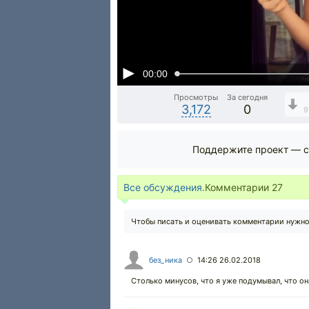
00:00
Просмотры
За сегодня
3,172
0
9
Поддержите проект — с
Все обсуждения.
Комментарии
27
Чтобы писать и оценивать комментарии нужн
без_ника
14:26 26.02.2018
○
Столько минусов, что я уже подумывал, что он