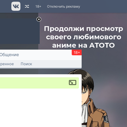
18+
Отключить рекламу
18+
Общение
тренное
Поиск