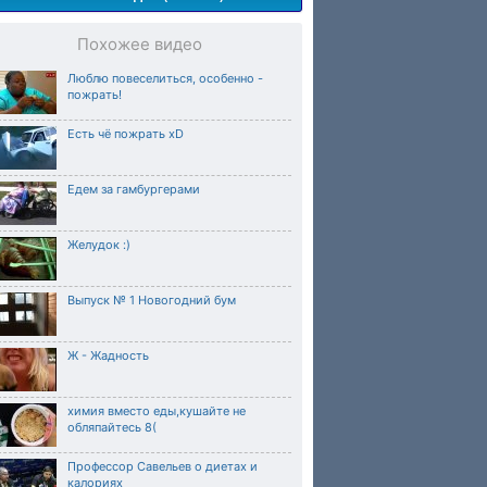
Похожее видео
Люблю повеселиться, особенно -
пожрать!
Есть чё пожрать xD
Едем за гамбургерами
Желудок :)
Выпуск № 1 Новогодний бум
Ж - Жадность
химия вместо еды,кушайте не
обляпайтесь 8(
Профессор Савельев о диетах и
калориях