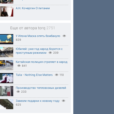
А.Н. Кочергин О питании
Еще от автора torq
2751
У Илона Маска опять бомбануло
829
Юбилей: уже год народ борется с
преступным режимом
209
Китайская полиция стреляет в народ
841
Tulia - Nothing Else Matters
110
Производство тепловозных дизелей
233
Завезли подарки к новому году
625