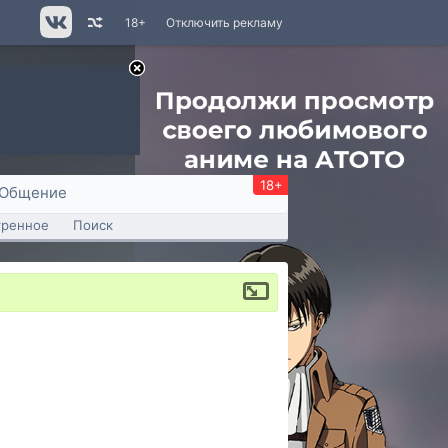
18+
Отключить рекламу
18+
Общение
тренное
Поиск