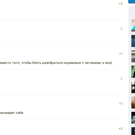
+2
0
+1
 вместо того, чтобы блять разобраться нормально с питанием, и все)
0
+1
ничивает себя
+5