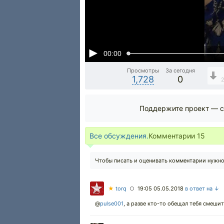
00:00
Просмотры
За сегодня
1,728
0
2
Поддержите проект — с
Все обсуждения.
Комментарии
15
Чтобы писать и оценивать комментарии нужн
★
torq
19:05 05.05.2018
в ответ на ↓
○
@
pulse001
,
а разве кто-то обещал тебя смешит