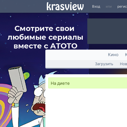
Вход
или
реги
Кино
Загрузить
Нов
На диете