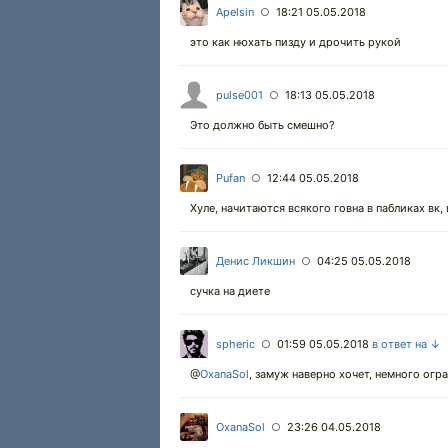
Apelsin
18:21 05.05.2018
○
это как нюхать пизду и дрочить рукой
pulse001
18:13 05.05.2018
○
Это должно быть смешно?
Pufan
12:44 05.05.2018
○
Хуле, начитаются всякого говна в пабликах вк,
Денис Ликшин
04:25 05.05.2018
○
сучка на диете
spheric
01:59 05.05.2018
в ответ на ↓
○
@
OxanaSol
,
замуж наверно хочет, немного огра
OxanaSol
23:26 04.05.2018
○