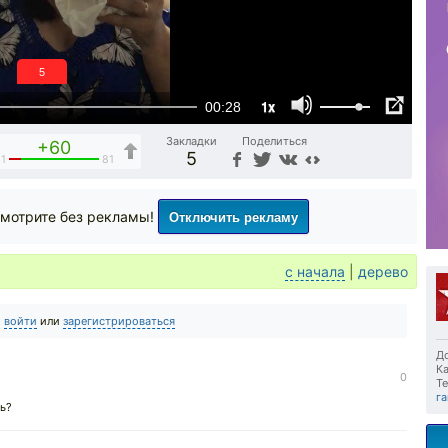
4
1x
00:28
Закладки
Поделиться
+60
5
1
81
Отключить рекламу
мотрите без рекламы!
с начала
|
дерево
о
войти
или
зарегистрироваться
До
Ка
0
Те
г
ь?