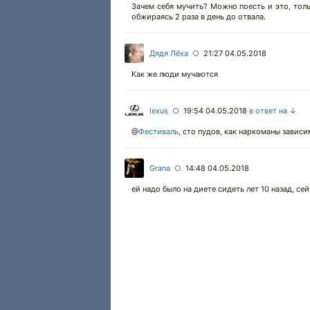
Зачем себя мучить? Можно поесть и это, толь
обжираясь 2 раза в день до отвала.
Дядя Лёха
21:27 04.05.2018
○
Как же люди мучаются
lexus
19:54 04.05.2018
в ответ на ↓
○
@
Фестиваль
,
сто пудов, как наркоманы зависи
Grana
14:48 04.05.2018
○
ей надо было на диете сидеть лет 10 назад, се