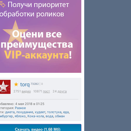
★
torq
73282
| 0
2751
видео
10871
пост
24
друга
бавлено: 4 мая 2018 в 01:25
тегория:
Разное
ги:
диета
,
похудание
,
худеет
,
толстуха
,
еда
,
амбургер
,
яблоко
,
Кока-кола
,
вода
,
обман
Скачать видео (1.68 Мб)