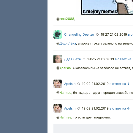
@
next2888
,
Changeling Deenzo
19:27 21.02.2019
в 
○
@
Дядя Лёха
,
а может тока у зеленого на зелен
Дядя Лёха
19:25 21.02.2019
в ответ на
○
@
Apelsin
,
А казалось бы на зелёного не встаёт, 
Apelsin
19:02 21.02.2019
в ответ на ↓
○
@
Narmes
,
блять,кароч друг передал спасибо,не
Apelsin
19:02 21.02.2019
в ответ на ↓
○
@
Narmes
,
то есть друг подрочил.