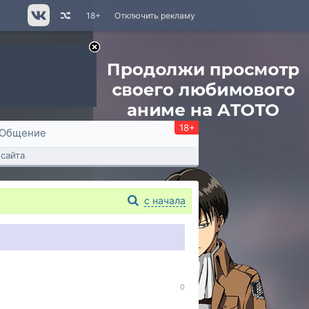
18+
Отключить рекламу
18+
Общение
сайта
с начала
0