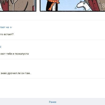
ответ на ↓
ого встает?
 ↓
а вот тебе и пожалуста
 знаю дрочил ли он там.
Ранее