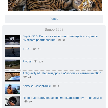
Ранее
Видео
1589
Skydio X10. Система автономных полицейских дронов
быстрого реагирования
92
X-BAT
81
Pivotal
125
Antigravity A1. Первый дрон с обзором и съемкой на 360°
44
Арктика. Зазеркалье
9
Проект доставки образцов марсианского грунта на Землю
59