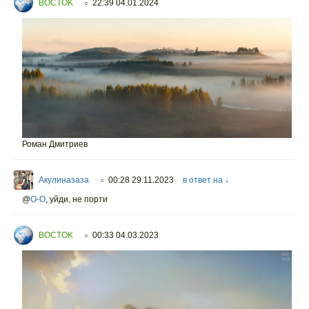
BOCTOK
22:39 04.01.2024
○
Роман Дмитриев
Акулиназаза
00:28 29.11.2023
в ответ на ↓
○
@
O-O
,
уйди, не порти
BOCTOK
00:33 04.03.2023
○