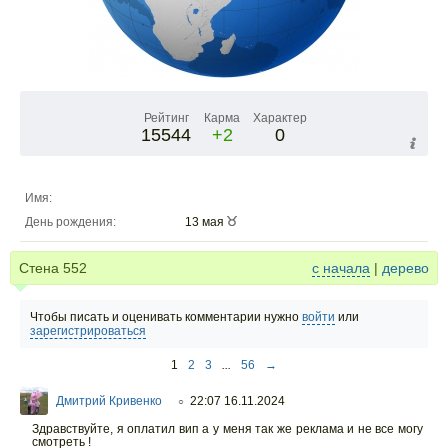
Рейтинг
Карма
Характер
15544
+2
0
Имя:
День рождения:
13 мая
Стена
552
с начала
|
дерево
Чтобы писать и оценивать комментарии нужно
войти
или
зарегистрироваться
1
2
3
...
56
→
Дмитрий Кривенко
22:07 16.11.2024
○
Здравствуйте, я оплатил вип а у меня так же реклама и не все могу
смотреть !