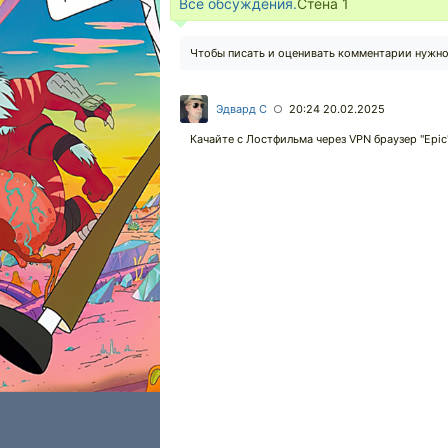
Все обсуждения.
Стена
1
Чтобы писать и оценивать комментарии нужн
Эдвард С
20:24 20.02.2025
○
Качайте с Лостфильма через VPN браузер "Epic