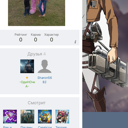
Рейтинг
Карма
Характер
0
0
0
Друзья
4
★
Sharon56
-ОдиНОчк
82
А-
Смотрит
Рик и
Пацаны
Симпсон
Теория