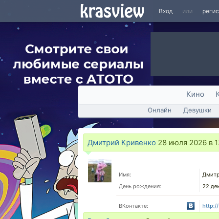
Вход
или
реги
Кино
Онлайн
Девушки
Дмитрий Кривенко
28 июля 2026 в 1
Имя:
Дмитр
День рождения:
22 де
ВКонтакте:
http:/