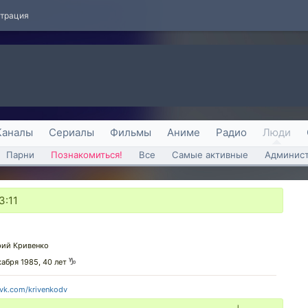
страция
Каналы
Сериалы
Фильмы
Аниме
Радио
Люди
Парни
Познакомиться!
Все
Самые активные
Админист
3:11
ий Кривенко
кабря 1985, 40 лет
/vk.com/krivenkodv