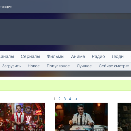
страция
Каналы
Сериалы
Фильмы
Аниме
Радио
Люди
Загрузить
Новое
Популярное
Лучшее
Сейчас смотрят
1
2
3
4
→
39:48
37:55