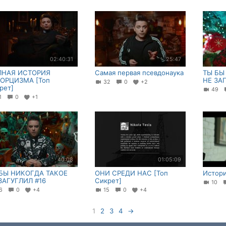
02:40:31
25:47
ЛНАЯ ИСТОРИЯ
Самая первая псевдонаука
ТЫ БЫ
ОРЦИЗМА [Топ
НЕ ЗА
32
0
+2
рет]
49
21
0
+1
40:08
01:05:09
БЫ НИКОГДА ТАКОЕ
ОНИ СРЕДИ НАС [Топ
Истори
ЗАГУГЛИЛ #16
Сикрет]
10
26
0
+4
15
0
+4
1
2
3
4
→