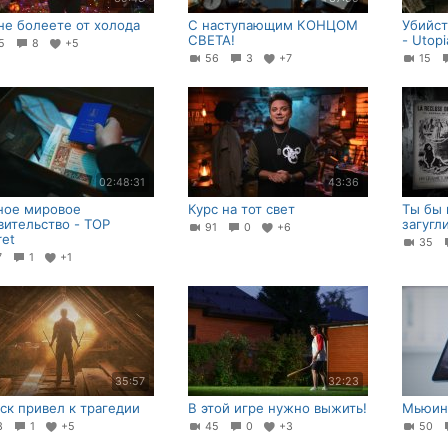
не болеете от холода
С наступающим КОНЦОМ
Убийст
СВЕТА!
- Utop
35
8
+5
56
3
+7
15
02:48:31
43:36
ное мировое
Курс на тот свет
Ты бы 
вительство - TOP
загугл
91
0
+6
ret
35
7
1
+1
35:57
32:23
ск привел к трагедии
В этой игре нужно выжить!
Мьюин
13
1
+5
45
0
+3
50