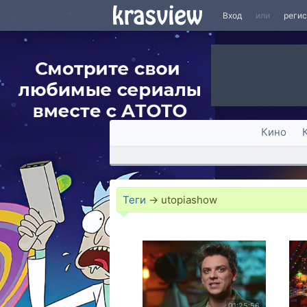
Вход
или
реги
Кино
Теги
→
utopiashow
01:25:56