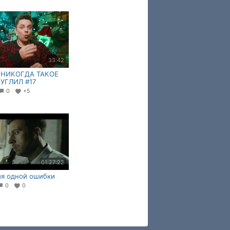
33:42
 НИКОГДА ТАКОЕ
ГУГЛИЛ #17
0
+5
01:27:22
я одной ошибки
0
0