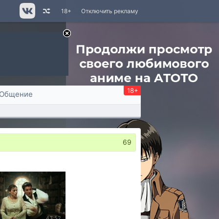
18+
Отключить рекламу
18+
Общение
69
43:52