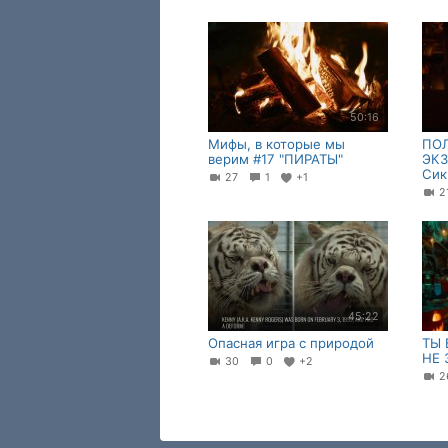
50:16
Мифы, в которые мы
ПО
верим #17 "ПИРАТЫ"
ЭКЗ
Сик
27
1
+1
45:22
Опасная игра с природой
ТЫ 
НЕ 
30
0
+2