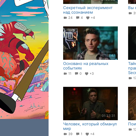
Секретный эксперимент
Вы 
над сознанием
24
4
+4
01:18:47
Основано на реальных
Тай
событиях
пра
Sec
11
0
+3
1
01:33:31
Человек, который обманул
Пои
мир
39
1
+4