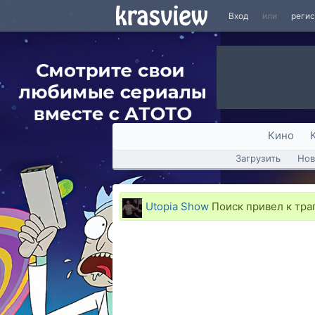
Вход
или
реги
Кино
Загрузить
Нов
Utopia Show
Поиск привел к тра