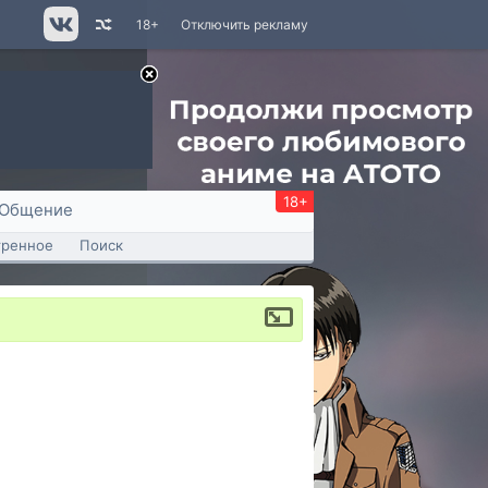
18+
Отключить рекламу
18+
Общение
тренное
Поиск