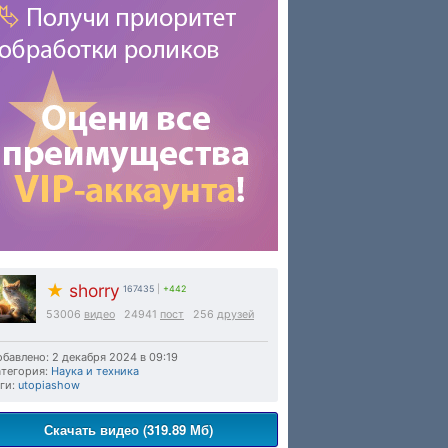
★
shorry
167435
|
+442
53006
видео
24941
пост
256
друзей
бавлено: 2 декабря 2024 в 09:19
тегория:
Наука и техника
ги:
utopiashow
Скачать видео (319.89 Мб)