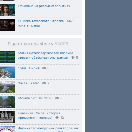
Основано на реальных событиях
Ошибка Техасского Стрелка - Как
узнать правду
Еще от автора shorry
53006
Магия метаповерхностей плоские
линзы и объёмные голограммы
5
Syria - Сирия
0
Wales - Уэльс
2
Mountain of Hell 2026
6
Бензин vs Спирт (история
применения топлива)
13
Физика термоядерных реакторов как