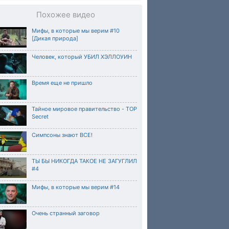
Похожее видео
Мифы, в которые мы верим #10
[Дикая природа]
Человек, который УБИЛ ХЭЛЛОУИН
Время еще не пришло
Тайное мировое правительство - TOP
Secret
Симпсоны знают ВСЕ!
ТЫ БЫ НИКОГДА ТАКОЕ НЕ ЗАГУГЛИЛ
#4
Мифы, в которые мы верим #14
Очень странный заговор