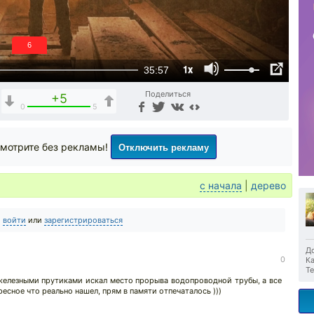
6
1x
35:57
Поделиться
+5
0
5
Отключить рекламу
мотрите без рекламы!
с начала
|
дерево
о
войти
или
зарегистрироваться
До
0
Ка
Те
железными прутиками искал место прорыва водопроводной трубы, а все
есное что реально нашел, прям в памяти отпечаталось )))