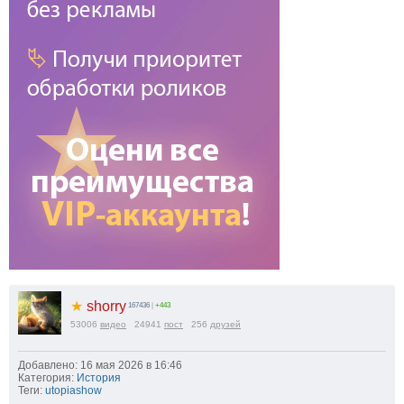
★
shorry
167436
|
+443
53006
видео
24941
пост
256
друзей
Добавлено: 16 мая 2026 в 16:46
Категория:
История
Теги:
utopiashow