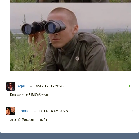
Aqel
19:47 17.05.2026
+1
○
Как же это
ЧМО
бесит...
Elbarto
17:14 16.05.2026
0
○
это чё Рекрент там?)