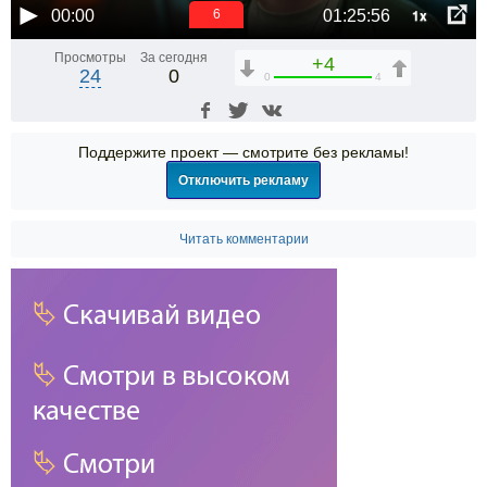
1x
00:00
01:25:56
6
Просмотры
За сегодня
+4
24
0
0
4
Поддержите проект — смотрите без рекламы!
Отключить рекламу
Читать комментарии