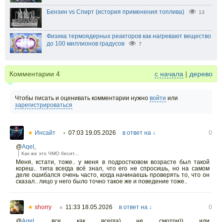
Бензин vs Спирт (история применения топлива)
13
Физика термоядерных реакторов как нагревают вещество
до 100 миллионов градусов
7
Комментарии
4
с начала
|
дерево
Чтобы писать и оценивать комментарии нужно
войти
или
зарегистрироваться
★
Инсайт
07:03 19.05.2026
в ответ на ↓
0
•
@
Aqel
,
Как же это ЧМО бесит...
Меня, кстати, тоже.. у меня в подростковом возрасте был такой
кореш.. типа всегда всё знал, что его не спросишь, но на самом
деле ошибался очень часто, когда начинаешь проверять то, что он
сказал.. лицо у него было точно такое же и поведение тоже..
★
shorry
11:33 18.05.2026
в ответ на ↓
0
○
@
Aqel
,
все как всегда) не смотри)) или