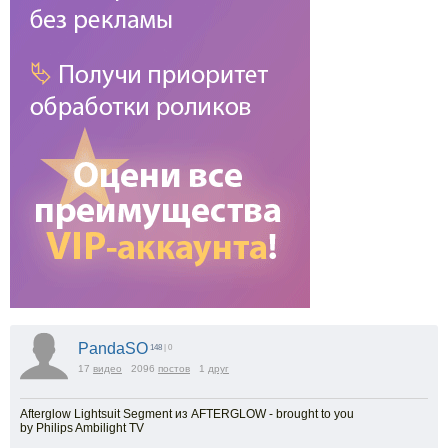
PandaSO
148
| 0
17
видео
2096
постов
1
друг
Afterglow Lightsuit Segment из AFTERGLOW - brought to you
by Philips Ambilight TV