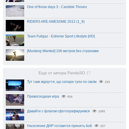
One of those days 3 - Candide Thovex
RIDERS ARE AWESOME 2012 (1_6)
Team Fullgaz - Extreme Sport Lifestyle [HD]
[Mustang Wanted] 106 метров без страховки
Еще от автора PandaSO
17
Тут таке відчуття, що сєпари тупо по своїм
253
Превосходная игра
654
Давайте с флагом сфотографируемся
1095
Население ДНР готовится принять бой
207