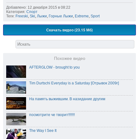
Добавлено: 12 декабря 2015 в 08:22
Категория:
Спорт
Теги:
Freeski
,
Ski
,
Лыжи
,
Горные Лыжи
,
Extreme
,
Sport
Скачать видео (23.15 Мб)
Похожее видео
AFTERGLOW - brought to you
Tim Durtschi Everyday is a Saturday [Отрывок 2009г]
На память выжившим. В назидание другим
посмотрите че творит!!!!!!!
The Way I See It