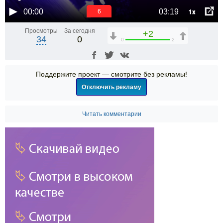
1x
00:00
03:19
6
Просмотры
За сегодня
+2
34
0
0
2
Поддержите проект — смотрите без рекламы!
Отключить рекламу
Читать комментарии