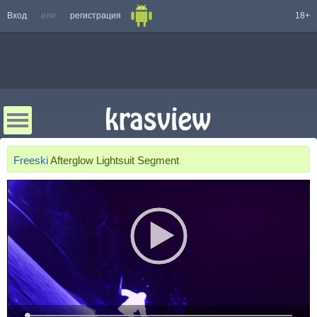
Вход
или
регистрация
18+
Freeski
Afterglow Lightsuit Segment