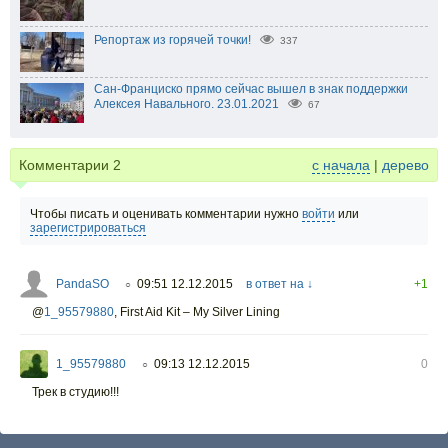
Репортаж из горячей точки!
337
Сан-Франциско прямо сейчас вышел в знак поддержки
Алексея Навального. 23.01.2021
67
Комментарии
2
с начала
|
дерево
Чтобы писать и оценивать комментарии нужно
войти
или
зарегистрироваться
PandaSO
09:51 12.12.2015
в ответ на ↓
+1
○
@
1_95579880
,
First Aid Kit – My Silver Lining
1_95579880
09:13 12.12.2015
0
○
Трек в студию!!!