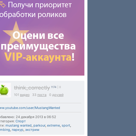
think_correctly
1174
| 0
101
видео
33
поста
0
друзей
ww.youtube.com/user/MustangWanted
бавлено: 24 декабря 2013 в 06:52
тегория:
Спорт
ги:
mustang wanted
,
parkour
,
extreme
,
sport
,
imbing
,
паркур
,
экстрим