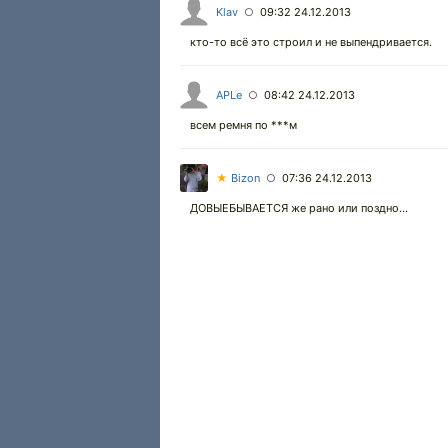
Klav
09:32 24.12.2013
○
кто-то всё это строил и не выпендривается.
APLe
08:42 24.12.2013
○
всем ремня по ***м
★
Bizon
07:36 24.12.2013
○
ДОВЫЕБЫВАЕТСЯ же рано или поздно...