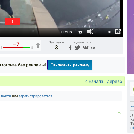
5
1x
03:08
Закладки
Поделиться
−7
3
15
8
Отключить рекламу
мотрите без рекламы!
с начала
|
дерево
о
войти
или
зарегистрироваться
w
+7
До
Ка
Те
cl