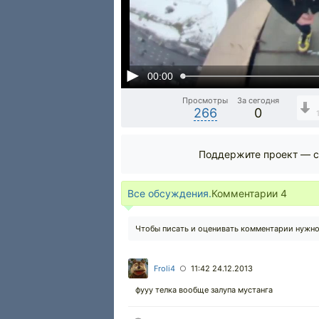
00:00
Просмотры
За сегодня
266
0
Поддержите проект — с
Все обсуждения.
Комментарии
4
Чтобы писать и оценивать комментарии нужн
Froli4
11:42 24.12.2013
○
фууу телка вообще залупа мустанга