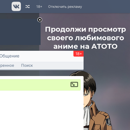
18+
Отключить рекламу
18+
Общение
тренное
Поиск