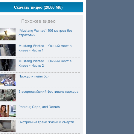
Скачать видео (20.86 Мб)
Похожее видео
[Mustang Wanted] 106 метров без
страховки
Mustang Wanted - Южный мост в
Киеве - Часть 1
Mustang Wanted - Южный мост в
Киеве - Часть 2
Паркур и пейнтбол
3 всероссийский фестиваль паркура
Parkour, Cops, and Donuts
Экстрим на грани жизни и смерти