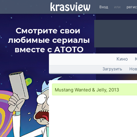
Вход
или
реги
Кино
Загрузить
Нов
Mustang Wanted & Jelly, 2013