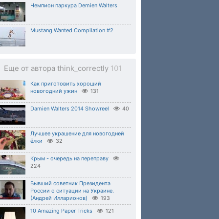
Чемпион паркура Demien Walters
Mustang Wanted Compilation #2
Еще от автора think_correctly
101
Как приготовить хороший
новогодний ужин
131
Damien Walters 2014 Showreel
40
Лучшее украшение для новогодней
ёлки
32
Крым - очередь на переправу
224
Бывший советник Президента
России о ситуации на Украине.
(Андрей Илларионов)
193
10 Amazing Paper Tricks
121