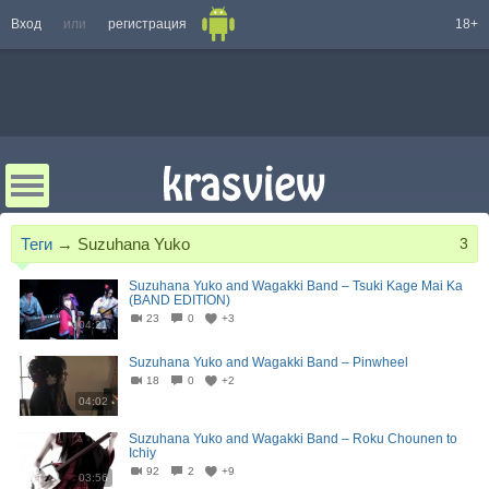
Вход
или
регистрация
18+
Теги
→
Suzuhana Yuko
3
Suzuhana Yuko and Wagakki Band – Tsuki Kage Mai Ka
(BAND EDITION)
23
0
+3
04:21
Suzuhana Yuko and Wagakki Band – Pinwheel
18
0
+2
04:02
Suzuhana Yuko and Wagakki Band – Roku Chounen to
Ichiy
92
2
+9
03:56