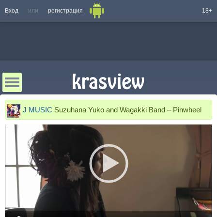
Вход
или
регистрация
18+
J MUSIC
Suzuhana Yuko and Wagakki Band – Pinwheel