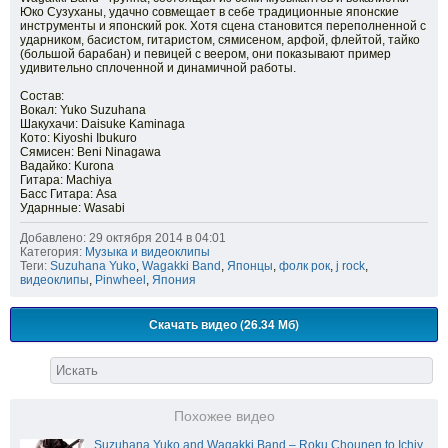
Юко Сузуханы, удачно совмещает в себе традиционные японские
инструменты и японский рок. Хотя сцена становится переполненной с
ударником, басистом, гитаристом, сямисеном, арфой, флейтой, тайко
(большой барабан) и певицей с веером, они показывают пример
удивительно сплоченной и динамичной работы.
Cостав:
Вокал: Yuko Suzuhana
Шакухачи: Daisuke Kaminaga
Кото: Kiyoshi Ibukuro
Сямисен: Beni Ninagawa
Вадайко: Kurona
Гитара: Machiya
Басс Гитара: Asa
Ударнные: Wasabi
Добавлено: 29 октября 2014 в 04:01
Категория:
Музыка и видеоклипы
Теги:
Suzuhana Yuko
,
Wagakki Band
,
Японцы
,
фолк рок
,
j rock
,
видеоклипы
,
Pinwheel
,
Япония
Скачать видео (26.34 Мб)
Похожее видео
Suzuhana Yuko and Wagakki Band – Roku Chounen to Ichiy