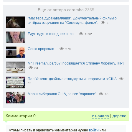
Еще от автора caramba
2365
"Мастера дуракаваляния". Документальный фильм о
актёрах озвучания на "Союзмультфильм".
3
Едут, едут, в соседнее село...
1092
Сеню прорвало...
278
Mr. Freeman, part 07 [посвящается Стивену Хоккингу, RIP]
83
Пол Уотсон: двойные стандарты и неорасизм в США
52
Марш либералов США, за все "хорошее"
66
Комментарии
0
с начала
|
дерево
Чтобы писать и оценивать комментарии нужно
войти
или