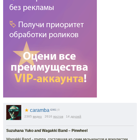
★
caramba
42461
| 0
2365
видео
2616
постов
14
друзей
Suzuhana Yuko and Wagakki Band – Pinwheel
Wagakki Band - группа, состоящая из семи музыкантов и вокалистки