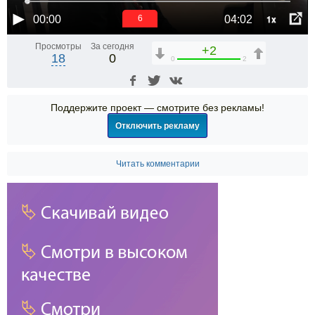
1x
00:00
04:02
6
Просмотры
За сегодня
+2
18
0
0
2
Поддержите проект — смотрите без рекламы!
Отключить рекламу
Читать комментарии