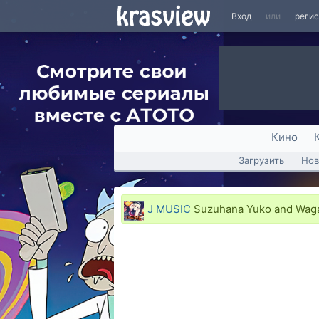
Вход
или
реги
Кино
Загрузить
Нов
J MUSIC
Suzuhana Yuko and Wagak