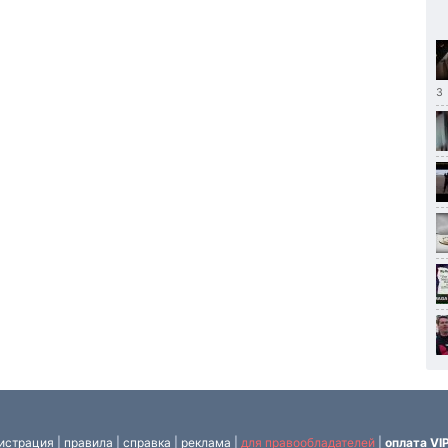
3
истрация
|
правила
|
справка
|
реклама
|
для правообладателей
|
оплата VI