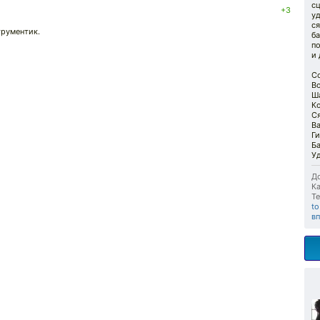
сц
+3
уд
ся
трументик.
ба
п
и
Cо
Во
Ша
Ко
Ся
Ва
Ги
Ба
Уд
До
Ка
Те
to
в