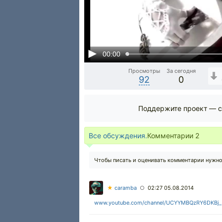
00:00
Просмотры
За сегодня
92
0
Поддержите проект — с
Все обсуждения.
Комментарии
2
Чтобы писать и оценивать комментарии нужн
★
caramba
02:27 05.08.2014
○
www.youtube.com/channel/UCYYMBQzRY6DKBj