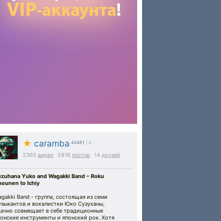
★
caramba
42461
| 0
2365
видео
2616
постов
14
друзей
uzuhana Yuko and Wagakki Band – Roku
ounen to Ichiy
gakki Band - группа, состоящая из семи
узыкантов и вокалистки Юко Сузуханы,
дачно совмещает в себе традиционные
онские инструменты и японский рок. Хотя