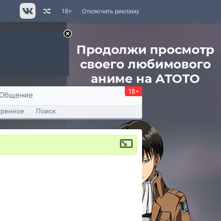
18+
Отключить рекламу
18+
Общение
тренное
Поиск