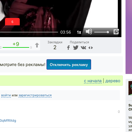
5
1x
03:56
Закладки
Поделиться
+9
2
0
9
Отключить рекламу
мотрите без рекламы!
с начала
|
дерево
о
войти
или
зарегистрироваться
S
Ch
0
Wa
_3qMfRXdg
м
у
яп