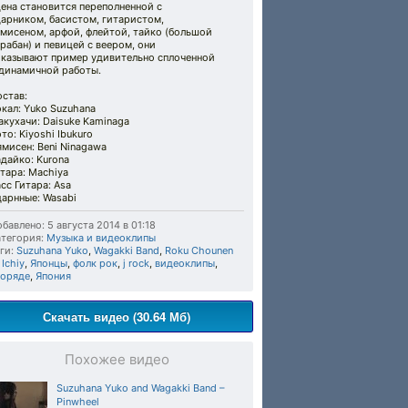
ена становится переполненной с
арником, басистом, гитаристом,
мисеном, арфой, флейтой, тайко (большой
рабан) и певицей с веером, они
оказывают пример удивительно сплоченной
 динамичной работы.
став:
кал: Yuko Suzuhana
кухачи: Daisuke Kaminaga
то: Kiyoshi Ibukuro
мисен: Beni Ninagawa
дайко: Kurona
тара: Machiya
сс Гитара: Asa
арнные: Wasabi
бавлено: 5 августа 2014 в 01:18
тегория:
Музыка и видеоклипы
ги:
Suzuhana Yuko
,
Wagakki Band
,
Roku Chounen
 Ichiy
,
Японцы
,
фолк рок
,
j rock
,
видеоклипы
,
поряде
,
Япония
Скачать видео (30.64 Мб)
Похожее видео
Suzuhana Yuko and Wagakki Band –
Pinwheel