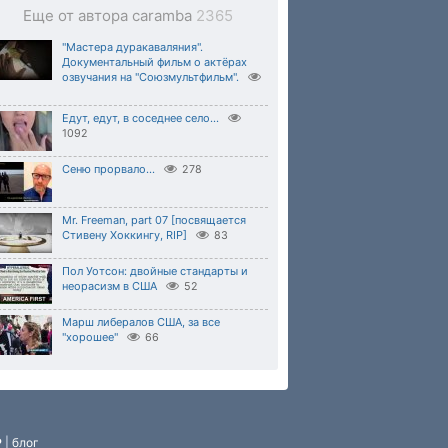
Еще от автора caramba
2365
"Мастера дуракаваляния".
Документальный фильм о актёрах
озвучания на "Союзмультфильм".
Едут, едут, в соседнее село...
1092
Сеню прорвало...
278
Mr. Freeman, part 07 [посвящается
Стивену Хоккингу, RIP]
83
Пол Уотсон: двойные стандарты и
неорасизм в США
52
Марш либералов США, за все
"хорошее"
66
P
|
блог