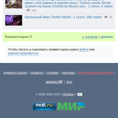
имеет себе равных в знаниях игры / Tsuihou sareta Tensei
Juukishi wa Game Chishiki de Musou suru - 1 сезон, 6 серия
233
Идеальный Мир / Perfect World - 1 сезон, 280 серия
25
Комментарии
0
с начала
|
дерево
Чтобы писать и оценивать комментарии нужно
войти
или
зарегистрироваться
администрация
правила
справка
реклама
для правообладателей
|
|
|
|
|
оплата VIP
блог
|
Инфон
© 2008-2026 ООО «
»