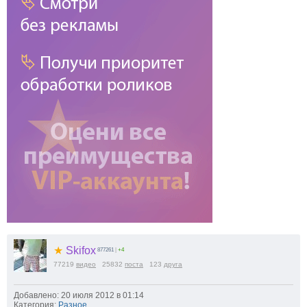
★
Skifox
877261
|
+4
77219
видео
25832
поста
123
друга
Добавлено: 20 июля 2012 в 01:14
Категория:
Разное