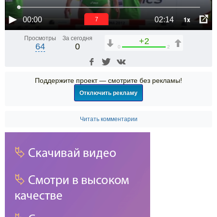
1x
00:00
02:14
6
Просмотры
За сегодня
+2
64
0
0
2
Поддержите проект — смотрите без рекламы!
Отключить рекламу
Читать комментарии