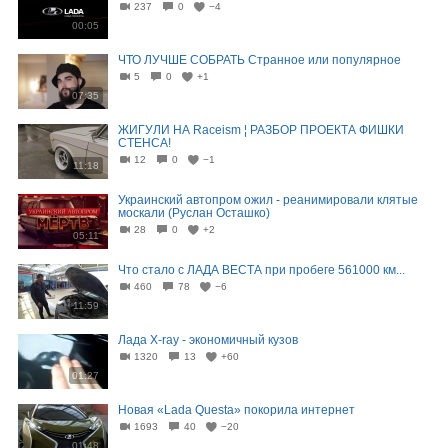
237
0
−4
00:05
ЧТО ЛУЧШЕ СОБРАТЬ Странное или популярное
5
0
+1
07:35
ЖИГУЛИ НА Raceism ¦ РАЗБОР ПРОЕКТА ФИШКИ
СТЕНСА!
12
0
−1
11:18
Украинский автопром ожил - реанимировали клятые
москали (Руслан Осташко)
28
0
+2
05:11
Что стало с ЛАДА ВЕСТА при пробеге 561000 км...
460
78
−6
11:59
Лада X-ray - экономичный кузов
1320
13
+60
01:27
Новая «Lada Questa» покорила интернет
1693
40
−20
01:48