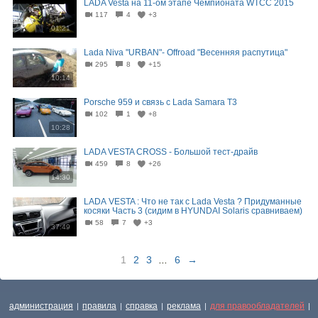
LADA Vesta на 11-ом этапе Чемпионата WTCC 2015
117
4
+3
01:21
Lada Niva "URBAN"- Offroad "Весенняя распутица"
295
8
+15
10:14
Porsche 959 и связь с Lada Samara T3
102
1
+8
10:28
LADA VESTA CROSS - Большой тест-драйв
459
8
+26
14:30
LADА VESTA : Что не так с Lada Vestа ? Придуманные
косяки Часть 3 (сидим в HYUNDAI Solaris сравниваем)
58
7
+3
37:49
1
2
3
...
6
→
администрация
правила
справка
реклама
для правообладателей
|
|
|
|
|