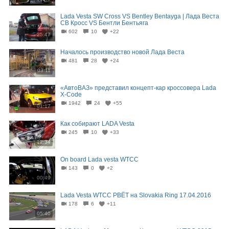
Lada Vesta SW Cross VS Bentley Bentayga | Лада Веста
СВ Кросс VS Бентли Бентьяга
602
10
+22
25:47
Началось производство новой Лада Веста
481
28
+24
03:11
«АвтоВАЗ» представил концепт-кар кроссовера Lada
X-Code
1942
24
+55
01:17
Как собирают LADA Vesta
245
10
+33
12:34
On board Lada vesta WTCC
143
0
+2
00:49
Lada Vesta WTCC РВЁТ на Slovakia Ring 17.04.2016
178
6
+11
05:40