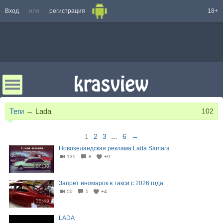
Вход
или
регистрация
18+
Теги
→
Lada
102
1
2
3
...
6
→
Новозеландская реклама Lada Samara
135
8
+9
00:30
Запрет иномарок в такси с 2026 года
50
5
+4
35:49
LADA