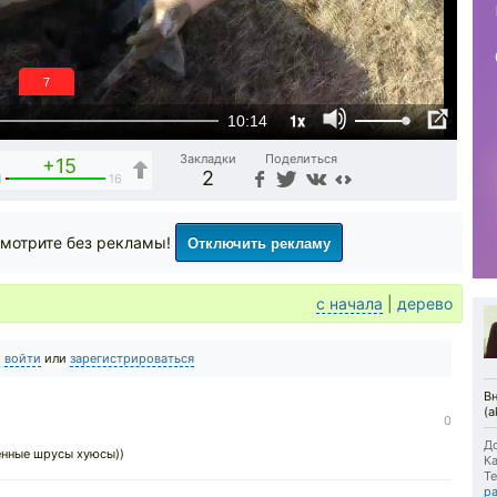
6
1x
10:14
Закладки
Поделиться
+15
2
1
16
Отключить рекламу
мотрите без рекламы!
с начала
|
дерево
о
войти
или
зарегистрироваться
Вн
(a
0
До
ленные шрусы хуюсы))
Ка
Те
р