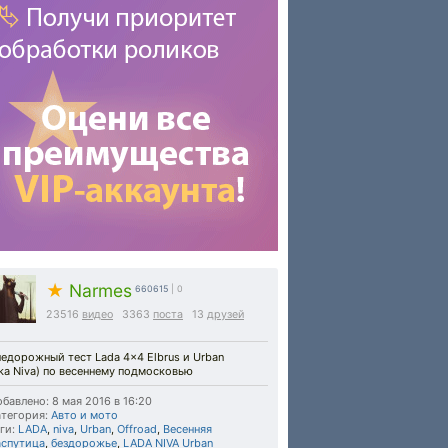
★
Narmes
660615
| 0
23516
видео
3363
поста
13
друзей
едорожный тест Lada 4x4 Elbrus и Urban
ka Niva) по весеннему подмосковью
бавлено: 8 мая 2016 в 16:20
тегория:
Авто и мото
ги:
LADA
,
niva
,
Urban
,
Offroad
,
Весенняя
аспутица
,
бездорожье
,
LADA NIVA Urban