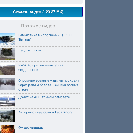
Скачать видео (123.37 Мб)
Похожее видео
Гимнастика в исполнении ДТ-10П
'Витязь'
Ладога Трофи
BMW X6 против Нивы 3D на
бездорожье
Огромные военные машины проходят
через реки и болото. Техника разных
стран
Дрифт на 400-тонном самолете
Авторевю подробно о Lada Priora
Фу дермищщщ