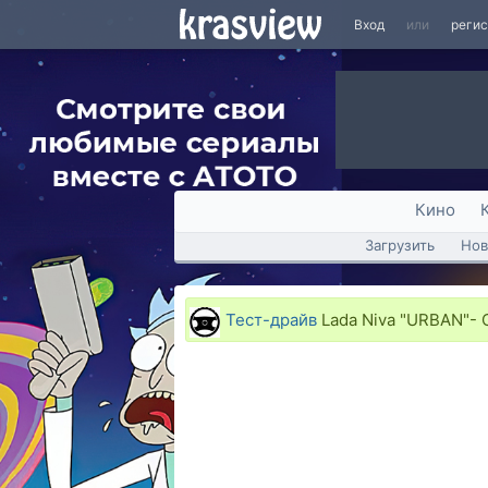
Вход
или
реги
Кино
Загрузить
Нов
Тест-драйв
Lada Niva "URBAN"- 