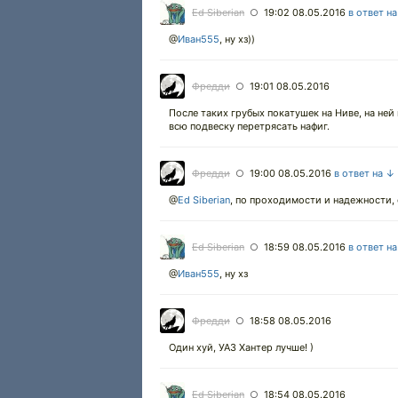
Ed Siberian
19:02 08.05.2016
в ответ н
○
@
Иван555
,
ну хз))
Фредди
19:01 08.05.2016
○
После таких грубых покатушек на Ниве, на ней
всю подвеску перетрясать нафиг.
Фредди
19:00 08.05.2016
в ответ на ↓
○
@
Ed Siberian
,
по проходимости и надежности, 
Ed Siberian
18:59 08.05.2016
в ответ н
○
@
Иван555
,
ну хз
Фредди
18:58 08.05.2016
○
Один хуй, УАЗ Хантер лучше! )
Ed Siberian
18:54 08.05.2016
○