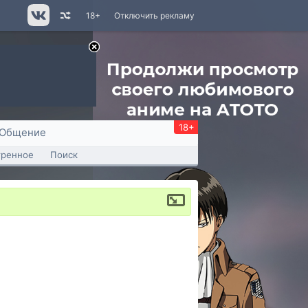
18+
Отключить рекламу
18+
Общение
тренное
Поиск