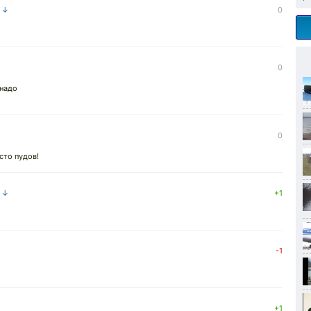
а ↓
0
0
 надо
0
сто пудов!
а ↓
+1
-1
+1