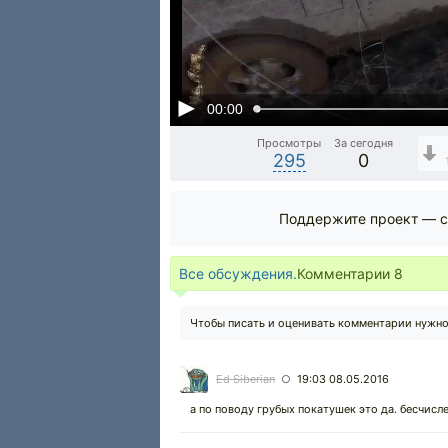
00:00
Просмотры
За сегодня
295
0
Поддержите проект — с
Все обсуждения.
Комментарии
8
Чтобы писать и оценивать комментарии нужн
Ed Siberian
19:03 08.05.2016
○
а по поводу грубых покатушек это да. бесчис