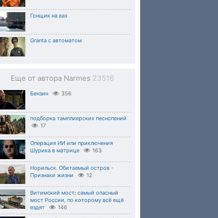
Гонщик на ваз
Granta с автоматом
Еще от автора Narmes
23516
Бензин
356
подборка тамплиерских песнопений
17
Операция ИИ или приключения
Шурика в матрице
163
Норильск. Обитаемый остров -
Признаки жизни
12
Витимский мост: самый опасный
мост России, по которому всё ещё
ездят
146