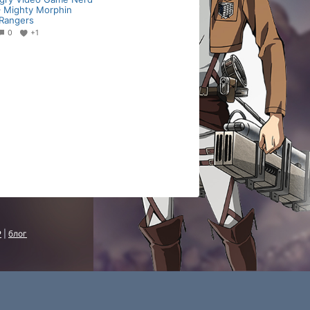
 Mighty Morphin
Rangers
0
+1
P
|
блог