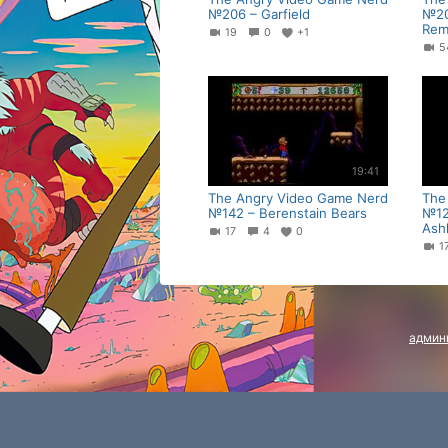
№206 – Garfield
№20
Rem
19
0
+1
19:41
The Angry Video Game Nerd
The
№142 – Berenstain Bears
№12
Ash
17
4
0
1
админ