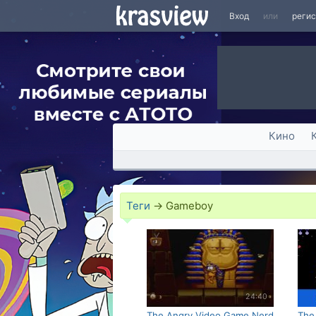
Вход
или
реги
Кино
Теги
→
Gameboy
24:40
The Angry Video Game Nerd
The