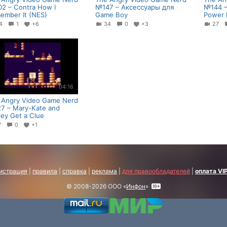
2 – Contra How I
№147 – Аксессуары для
№144 –
ember It (NES)
Game Boy
Power 
54
1
+6
34
0
+3
27
04:16
 Angry Video Game Nerd
7 – Mary-Kate and
ley Get a Clue
7
0
+1
истрация
|
правила
|
справка
|
реклама
|
для правообладателей
|
оплата VI
© 2008-2026 ООО «
Инфон
»