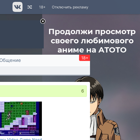
18+
Отключить рекламу
18+
Общение
6
20:16
gry Video Game Nerd