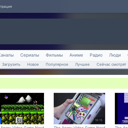
страция
Каналы
Сериалы
Фильмы
Аниме
Радио
Люди
Загрузить
Новое
Популярное
Лучшее
Сейчас смотрят
27:09
16:15
 Angry Video Game Nerd
The Angry Video Game Nerd
The An