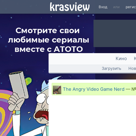
Вход
или
реги
Кино
Загрузить
Нов
The Angry Video Game Nerd
—
№1