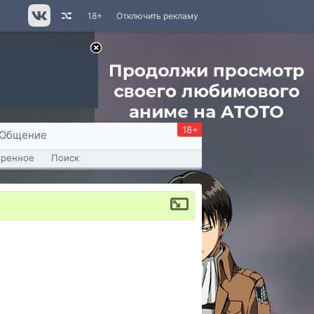
18+
Отключить рекламу
18+
Общение
тренное
Поиск