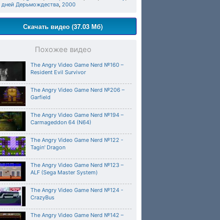
2 дней Дерьмождества
,
2000
Скачать видео (37.03 Мб)
Похожее видео
The Angry Video Game Nerd №160 –
Resident Evil Survivor
The Angry Video Game Nerd №206 –
Garfield
The Angry Video Game Nerd №194 –
Carmageddon 64 (N64)
The Angry Video Game Nerd №122 -
Tagin' Dragon
The Angry Video Game Nerd №123 –
ALF (Sega Master System)
The Angry Video Game Nerd №124 -
CrazyBus
The Angry Video Game Nerd №142 –