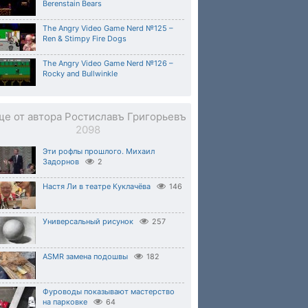
Berenstain Bears
The Angry Video Game Nerd №125 –
Ren & Stimpy Fire Dogs
The Angry Video Game Nerd №126 –
Rocky and Bullwinkle
ще от автора Ростиславъ Григорьевъ
2098
Эти рофлы прошлого. Михаил
Задорнов
2
Настя Ли в театре Куклачёва
146
Универсальный рисунок
257
ASMR замена подошвы
182
Фуроводы показывают мастерство
на парковке
64