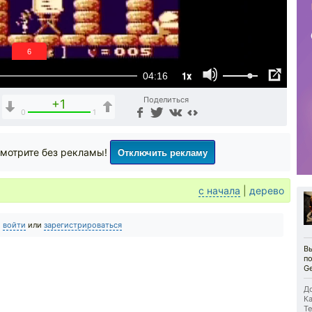
5
1x
04:16
Поделиться
+1
0
1
Отключить рекламу
мотрите без рекламы!
с начала
|
дерево
о
войти
или
зарегистрироваться
Вы
п
Ge
До
Ка
Те