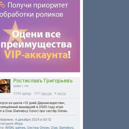
Ростиславъ Григорьевъ
22363
|
+12
2098
видео
1317
постов
4
друга
пуск из цикла «12 дней Дерьмождества»,
освящённый вышедшей в 2000 году игре
t a Clue (Gameboy Color) про сестёр Олсен.
бавлено: 4 декабря 2024 в 00:12
тегория:
Игры
ги:
AVGN
,
games
,
Сестры Олсен
,
Clue
,
Gameboy
,