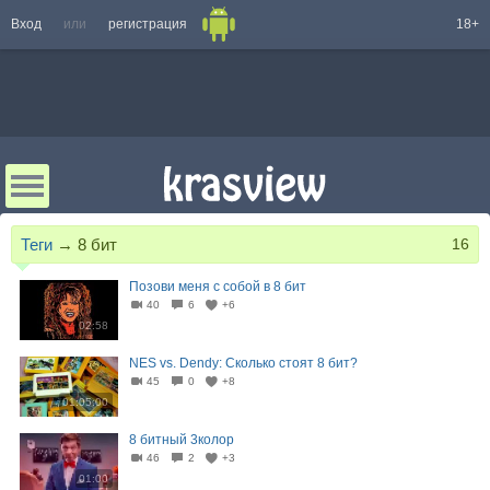
Вход
или
регистрация
18+
Теги
→
8 бит
16
Позови меня с собой в 8 бит
40
6
+6
02:58
NES vs. Dendy: Сколько стоят 8 бит?
45
0
+8
01:05:00
8 битный 3колор
46
2
+3
01:00