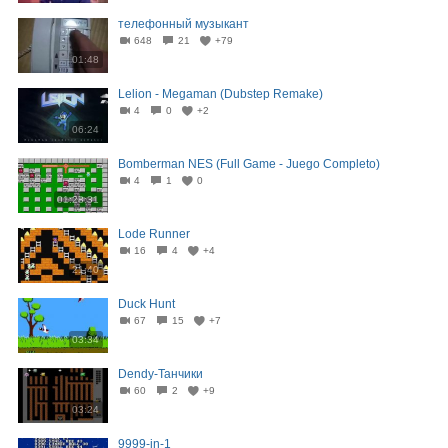
телефонный музыкант
648
21
+79
01:48
Lelion - Megaman (Dubstep Remake)
4
0
+2
06:24
Bomberman NES (Full Game - Juego Completo)
4
1
0
01:28:31
Lode Runner
16
4
+4
21:40
Duck Hunt
67
15
+7
03:34
Dendy-Танчики
60
2
+9
03:24
9999-in-1