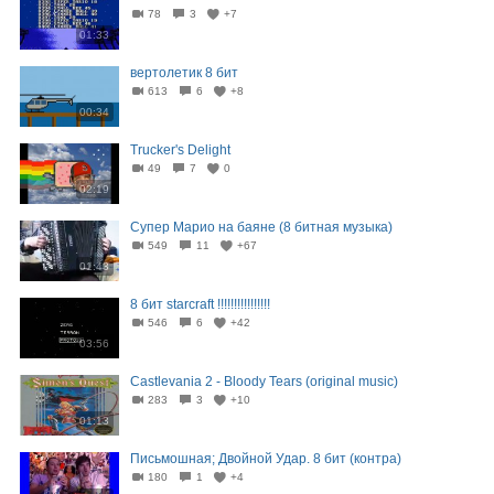
78
3
+7
01:33
вертолетик 8 бит
613
6
+8
00:34
Trucker's Delight
49
7
0
02:19
Супер Марио на баяне (8 битная музыка)
549
11
+67
01:43
8 бит starcraft !!!!!!!!!!!!!!!!
546
6
+42
03:56
Castlevania 2 - Bloody Tears (original music)
283
3
+10
01:13
Письмошная; Двойной Удар. 8 бит (контра)
180
1
+4