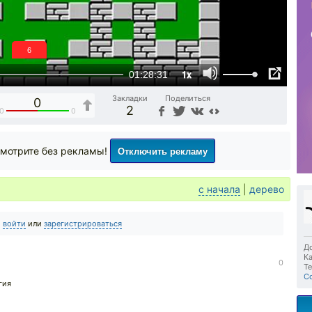
6
1x
01:28:31
Закладки
Поделиться
0
2
0
0
Отключить рекламу
мотрите без рекламы!
с начала
|
дерево
о
войти
или
зарегистрироваться
До
Ка
0
Те
C
гия