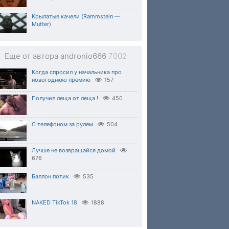
Крылатые качели (Rammstein —
Mutter)
Еще от автора andronio666
7002
Когда спросил у начальника про
новогоднюю премию
157
Получил леща от леща !
450
С телефоном за рулем
504
Лучше не возвращайся домой
676
Баллон потик
535
NAKED TikTok 18
1888