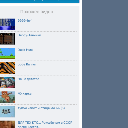
Похожее видео
9999-in-1
Dendy-Танчики
Duck Hunt
Lode Runner
Наше детство
Жихарка
тупой кайот и птица ми-ми(5)
ДЛЯ ТЕХ КТО... Рождённым в СССР
посвящается...