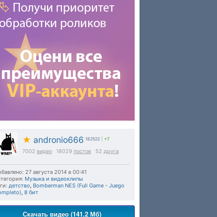
★
andronio666
182522
|
+7
7002
видео
18029
постов
52
друга
бавлено: 27 августа 2014 в 00:41
тегория:
Музыка и видеоклипы
ги:
детство
,
Bomberman NES (Full Game - Juego
ompleto)
,
8 бит
Скачать видео (141.2 Мб)