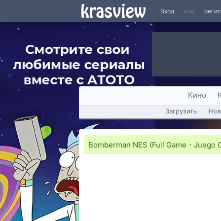
Вход
или
реги
Кино
Загрузить
Нов
Bomberman NES (Full Game - Juego 