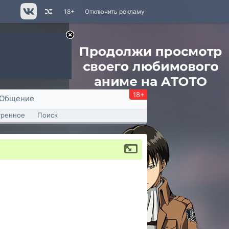
18+
Отключить рекламу
18+
Общение
тренное
Поиск