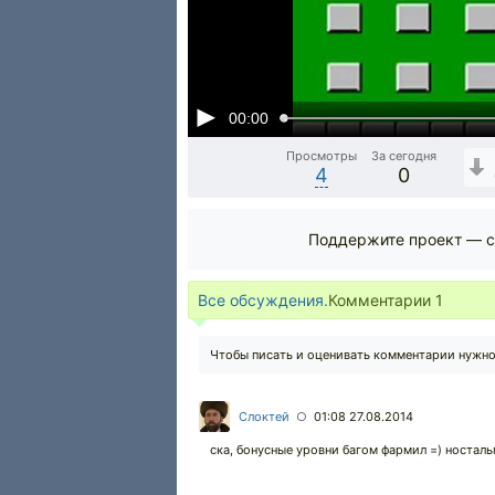
00:00
Просмотры
За сегодня
4
0
Поддержите проект — с
Все обсуждения.
Комментарии
1
Чтобы писать и оценивать комментарии нужн
Слоктей
01:08 27.08.2014
○
ска, бонусные уровни багом фармил =) носталь