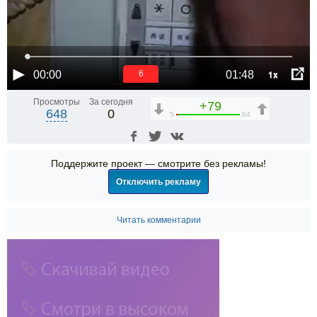
1x
00:00
01:48
6
Просмотры
За сегодня
+79
648
0
5
84
Поддержите проект — смотрите без рекламы!
Отключить рекламу
Читать комментарии