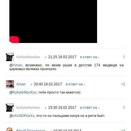
KyKpbIMycKyc
21:25 16.02.2017
в ответ на ↓
0
○
@
Aman
,
возможно, по моим ушам в детстве 174 медведя на
цирковых великах проехало.
Aman
20:40 16.02.2017
в ответ на ↓
+1
○
@
KyKpbIMycKyc
,
тебе просто так кажется)
KyKpbIMycKyc
15:30 16.02.2017
в ответ на ↓
0
○
@
xXxSERGxXx
,
что-то он пальцами нихуя не в ритм бьёт.
Юрий Пятилетов
10:30 16.02.2017
+4