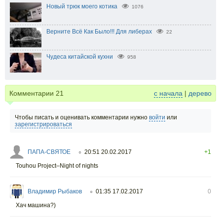
Новый трюк моего котика
1076
Верните Всё Как Было!!! Для либерах
22
Чудеса китайской кухни
958
Комментарии
21
с начала
|
дерево
Чтобы писать и оценивать комментарии нужно
войти
или
зарегистрироваться
ПАПА-СВЯТОЕ
20:51 20.02.2017
+1
○
Touhou Project–Night of nights
Владимир Рыбаков
01:35 17.02.2017
0
○
Хач машина?)