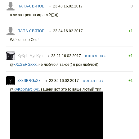
ПАПА-СВЯТОЕ
23:43 16.02.2017
0
○
а че за трек он играет?))))))
ПАПА-СВЯТОЕ
23:34 16.02.2017
+1
○
Welcome to Osu!
KyKpbIMycKyc
23:21 16.02.2017
в ответ на ↓
+1
○
@
xXxSERGxXx
,
не люблю я такое(( я рок люблю)))
xXxSERGxXx
22:35 16.02.2017
в ответ на ↓
+1
○
@
KyKpbIMycKyc
,
зацени вот это го ваще лютый тип