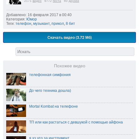
2171
видео
9772
поста
60
друзей
Добавлено: 16 февраля 2017 в 00:40
Категория:
Юмор
Теги:
телефон
,
музыкант
,
прикол
,
8 бит
Скачать видео (3.72 Мб)
Похожее видео
телефонная симфония
До чего техника дошла)
Mortal Kombat на телефоне
ТП или как растаться с девшукой с помощью айфона
я хз что за инструмент