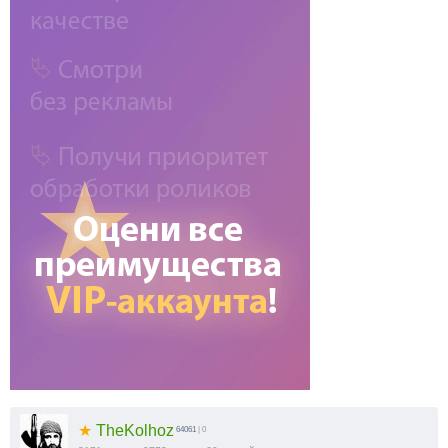
★
TheKolhoz
64061
| 0