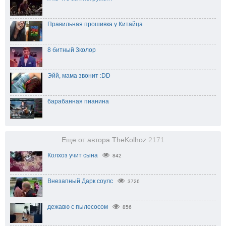
Правильная прошивка у Китайца
8 битный 3колор
Эйй, мама звонит :DD
барабанная пианина
Еще от автора TheKolhoz
2171
Колхоз учит сына
842
Внезапный Дарк соулс
3726
дежавю с пылесосом
856