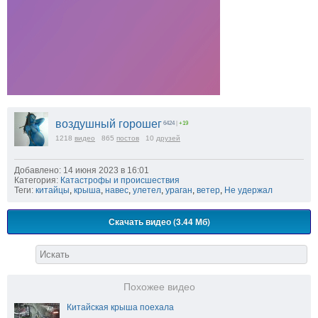
воздушный горошег
6424
|
+19
1218
видео
865
постов
10
друзей
Добавлено: 14 июня 2023 в 16:01
Категория:
Катастрофы и происшествия
Теги:
китайцы
,
крыша
,
навес
,
улетел
,
ураган
,
ветер
,
Не удержал
Скачать видео (3.44 Мб)
Похожее видео
Китайская крыша поехала