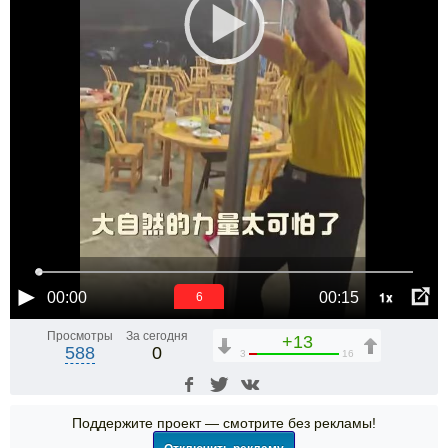
1x
00:00
00:15
6
Просмотры
За сегодня
+13
588
0
3
16
Поддержите проект — смотрите без рекламы!