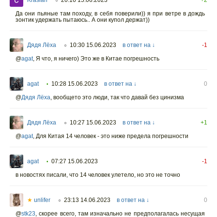
Kraslan
20:16 15.06.2023
+2
○
Да они пьяные там походу, в себя поверили)) я при ветре в дождь
зонтик удержать пытаюсь.. А они купол держат))
Дядя Лёха
10:30 15.06.2023
в ответ на ↓
-1
○
@
agat
,
Я что, я ничего) Это же в Китае погрешность
agat
10:28 15.06.2023
в ответ на ↓
0
•
@
Дядя Лёха
,
вообщето это люди, так что давай без цинизма
Дядя Лёха
10:27 15.06.2023
в ответ на ↓
+1
○
@
agat
,
Для Китая 14 человек - это ниже предела погрешности
agat
07:27 15.06.2023
-1
•
в новостях писали, что 14 человек улетело, но это не точно
★
unlifer
23:13 14.06.2023
в ответ на ↓
0
○
@
stk23
,
скорее всего, там изначально не предполагалась несущая