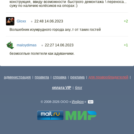
конструкция, ввиду возможности быстрого демонтажа \ переноса...
сужу по наличию колёсиков на опорах :)
Gloxx
22:48 14.06.2023
+2
○
Волшебник изумрудного города аху..т от таких гостей
maloydimas
22:27 14.06.2023
+1
○
безмозглые полетели как адуванчики.
администрация
правила
справка
реклама
для правообладателей
|
|
|
|
|
оплата VIP
блог
|
Инфон
© 2008-2026 ООО «
»