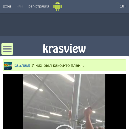
Вход
или
регистрация
18+
КаБлам!
У них был какой-то план...