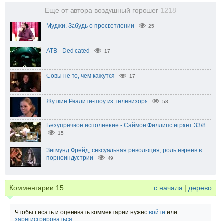
Еще от автора воздушный горошег
1218
Муджи. Забудь о просветлении
25
ATB - Dedicated
17
Совы не то, чем кажутся
17
Жуткие Реалити-шоу из телевизора
58
Безупречное исполнение - Саймон Филлипс играет 33/8
15
Зигмунд Фрейд, сексуальная революция, роль евреев в
порноиндустрии
49
Комментарии
15
с начала
|
дерево
Чтобы писать и оценивать комментарии нужно
войти
или
зарегистрироваться