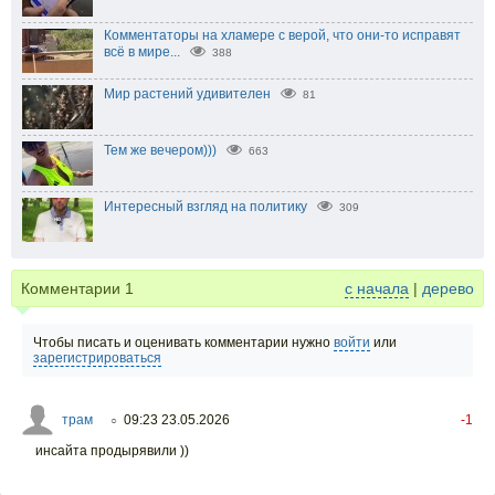
Комментаторы на хламере с верой, что они-то исправят
всё в мире...
388
Мир растений удивителен
81
Тем же вечером)))
663
Интересный взгляд на политику
309
Комментарии
1
с начала
|
дерево
Чтобы писать и оценивать комментарии нужно
войти
или
зарегистрироваться
трам
09:23 23.05.2026
-1
○
инсайта продырявили ))