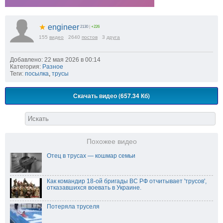
★
engineer
2130
|
+226
155
видео
2640
постов
3
друга
Добавлено: 22 мая 2026 в 00:14
Категория:
Разное
Теги:
посылка
,
трусы
Скачать видео (657.34 Кб)
Похожее видео
Отец в трусах — кошмар семьи
Как командир 18-ой бригады ВС РФ отчитывает 'трусов',
отказавшихся воевать в Украине.
Потеряла труселя