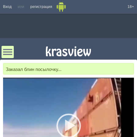
Вход
или
регистрация
18+
Заказал блин посылочку...