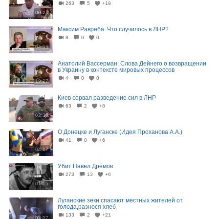
263
5
+19
00:24
Максим Равреба. Что случилось в ЛНР?
8
0
0
04:56
Анатолий Вассерман. Слова Дейнего о возвращении
в Украину в контексте мировых процессов
4
0
0
19:27
Киев сорвал разведение сил в ЛНР
63
2
+8
02:36
О Донецке и Луганске (Идея Проханова А.А.)
41
0
+6
04:17
Убит Павел Дрёмов
273
13
+6
01:15
Луганские зеки спасают местных жителей от
голода,разнося хлеб
133
2
+21
03:07