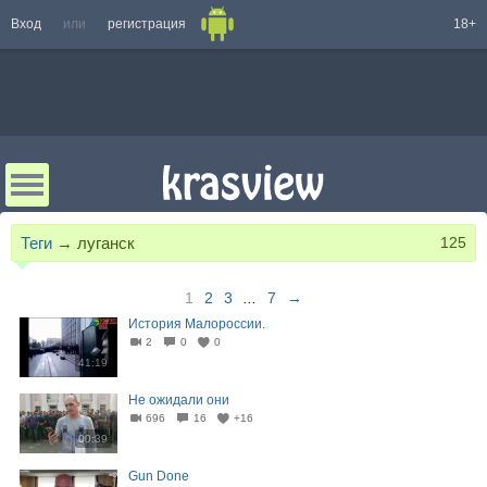
Вход
или
регистрация
18+
Теги
→
луганск
125
1
2
3
...
7
→
История Малороссии.
2
0
0
41:19
Не ожидали они
696
16
+16
00:39
Gun Done