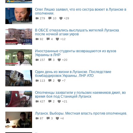
Олег Ляшко заявил, что его сестра воюет в Луганске в
ополчении.
279
10
+29
01:11
В ОБСЕ отказались выслушать жителей Луганска
после ночной атаки укров
92
4
+12
03:27
Иностранные студенты возвращаются из вузов
Украины в ЛНР
157
3
+20
03:09
Один день из жизни в Луганске. Последствие
бомбардировок Украины. ЛНР АТО
113
2
+7
10:12
Ополченцы захватили у польских наемников джип, во
время боя под Станицей Луганск
427
2
+21
02:17
Луганск. Выборы. Местная власть против ополченцев.
87
3
+4
08:05