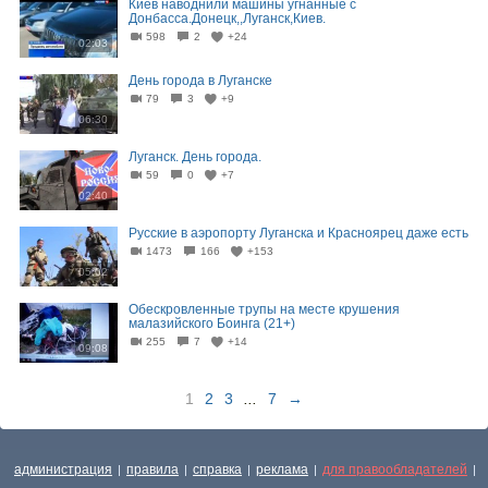
Киев наводнили машины угнанные с
Донбасса.Донецк,,Луганск,Киев.
598
2
+24
02:03
День города в Луганске
79
3
+9
06:30
Луганск. День города.
59
0
+7
02:40
Русские в аэропорту Луганска и Красноярец даже есть
1473
166
+153
05:02
Обескровленные трупы на месте крушения
малазийского Боинга (21+)
255
7
+14
09:08
1
2
3
...
7
→
администрация
правила
справка
реклама
для правообладателей
|
|
|
|
|