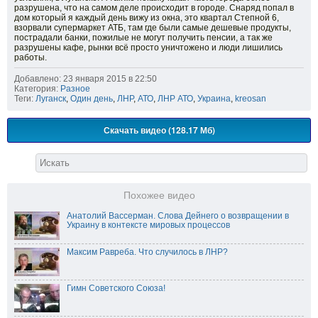
разрушена, что на самом деле происходит в городе. Снаряд попал в
дом который я каждый день вижу из окна, это квартал Степной 6,
взорвали супермаркет АТБ, там где были самые дешевые продукты,
пострадали банки, пожилые не могут получить пенсии, а так же
разрушены кафе, рынки всё просто уничтожено и люди лишились
работы.
Добавлено: 23 января 2015 в 22:50
Категория:
Разное
Теги:
Луганск
,
Один день
,
ЛНР
,
АТО
,
ЛНР АТО
,
Украина
,
kreosan
Скачать видео (128.17 Мб)
Похожее видео
Анатолий Вассерман. Слова Дейнего о возвращении в
Украину в контексте мировых процессов
Максим Равреба. Что случилось в ЛНР?
Гимн Советского Союза!