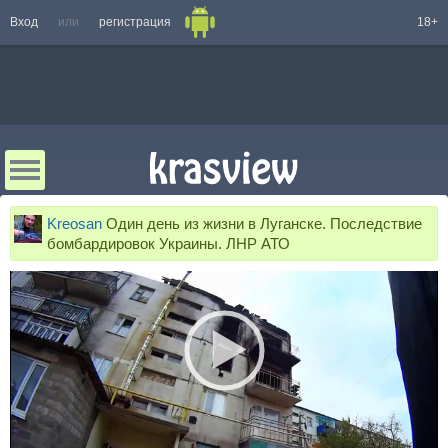
Вход
или
регистрация
18+
Kreosan
Один день из жизни в Луганске. Последствие
бомбардировок Украины. ЛНР АТО