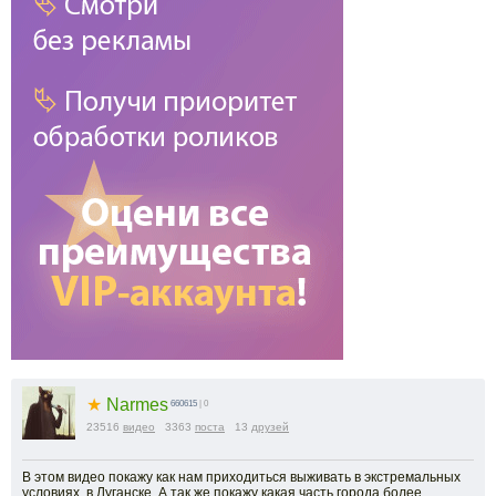
★
Narmes
660615
| 0
23516
видео
3363
поста
13
друзей
В этом видео покажу как нам приходиться выживать в экстремальных
условиях, в Луганске. А так же покажу какая часть города более