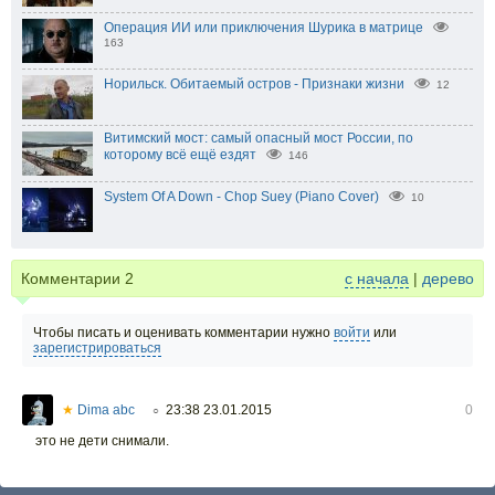
Операция ИИ или приключения Шурика в матрице
163
Норильск. Обитаемый остров - Признаки жизни
12
Витимский мост: самый опасный мост России, по
которому всё ещё ездят
146
System Of A Down - Chop Suey (Piano Cover)
10
Комментарии
2
с начала
|
дерево
Чтобы писать и оценивать комментарии нужно
войти
или
зарегистрироваться
★
Dima abc
23:38 23.01.2015
0
○
это не дети снимали.