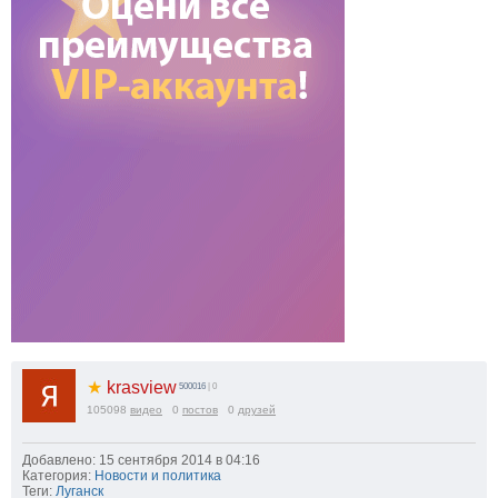
★
krasview
500016
| 0
105098
видео
0
постов
0
друзей
Добавлено: 15 сентября 2014 в 04:16
Категория:
Новости и политика
Теги:
Луганск