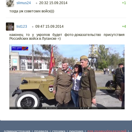
slimus24
20:32 15.09.2014
+1
○
тогда уж советских войск)))
list123
09:47 15.09.2014
+4
○
наконец то у укропов будет фото-доказательство присутствия
Российских войск в Луганске =)
администрация
правила
справка
реклама
для правообладателей
|
|
|
|
|