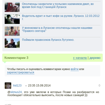
Ополченцы захватили у польских наемников джип, во
время боя под Станицей Луганск
Водитель курит и пьет кофе за рулем. Луганск. 12.03.2012
г.
У военкомата в Луганске ополченцы нашли нашивки
"Правого сектора"
Поймали правосеков Луганск Лутугино.
Комментарии
3
с начала
|
дерево
Чтобы писать и оценивать комментарии нужно
войти
или
зарегистрироваться
list123
23:35 15.09.2014
0
○
@
slimus24
,
это уже мелочи в которых Псаки на разбирается но
пообещает обязательно выяснить, после новых санкций )))