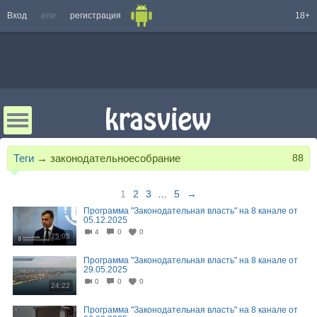
Вход
или
регистрация
18+
Теги
→
законодательноесобрание
88
1
2
3
...
5
→
Программа "Законодательная власть" на 8 канале от
05.12.2025
4
0
0
25:05
Программа "Законодательная власть" на 8 канале от
29.05.2025
0
0
0
24:22
Программа "Законодательная власть" на 8 канале от