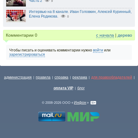
Часть 2
9
Интервью на 8 канале. Иван Головкин, Алексей Куринный,
Елена Родикова.
0
Комментарии
0
с начала
|
дерево
Чтобы писать и оценивать комментарии нужно
войти
или
зарегистрироваться
администрация
правила
справка
реклама
для правообладателей
|
|
|
|
|
оплата VIP
блог
|
Инфон
© 2008-2026 ООО «
»