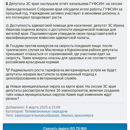
🔒 Депутаты ЗС края заслушали отчёт начальника ГУФСИН: на сессии
Законодательного Собрания края обсудили итоги работы ГУФСИН за
прошлый год. Учреждение активно участвует в экономике региона, а
его потенциал продолжает расти.
⚖ Доступность адвокатской помощи для населения: депутат ЗС Ирина
Иванова подняла вопрос о доступности юридической помощи для
жителей края. Парламентарии утвердили своих представителей в
квалификационную комиссию адвокатской палаты.
🥞 Госдума против конкурсов на скорость поедания пищи: после
трагического случая на Масленице в Курагинском районе депутаты
призывают отказаться от соревнований, где участники едят на
скорость. Такие конкурсы опасны для здоровья и не соответствуют
российским культурным нормам.
🐮 Радикального роста тарифов на ветеринарные услуги не будет:
депутаты-аграрии выступили за взвешенный подход к
ценообразованию в ветеринарной службе.
📖 Новые муниципальные округа на карте края: На сессии ЗС края
депутаты рассмотрели более 30 законопроектов, включая создание
трёх новых муниципальных округов. Какие ещё изменения ждут
регион?
Добавлено: 6 марта 2025 в 15:09
Категория:
Телевизионные передачи
Теги:
законодательноесобрание
,
8канал
,
красноярск
Скачать видео (93.78 Мб)