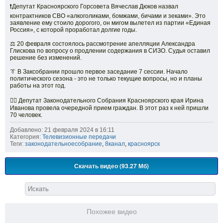
❗Депутат Красноярского Горсовета Вячеслав Дюков назвал
контрактников СВО «алкоголиками, бомжами, бичами и зеками». Это
заявление ему стоило дорогого, он мигом вылетел из партии «Единая
Россия», с которой проработал долгие годы.
⚖️ 20 февраля состоялось рассмотрение апелляции Александра
Глискова по вопросу о продлении содержания в СИЗО. Судья оставил
решение без изменений.
👔 В Заксобрании прошло первое заседание 7 сессии. Начало
политического сезона - это не только текущие вопросы, но и планы
работы на этот год.
✍🏻 Депутат Законодательного Собрания Красноярского края Ирина
Иванова провела очередной прием граждан. В этот раз к ней пришли
70 человек.
Добавлено: 21 февраля 2024 в 16:11
Категория:
Телевизионные передачи
Теги:
законодательноесобрание
,
8канал
,
красноярск
Скачать видео (93.27 Мб)
Похожее видео