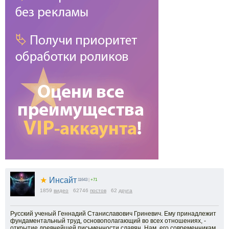
★
Инсайт
11643
|
+71
1859
видео
62746
постов
62
друга
Русский ученый Геннадий Станиславович Гриневич. Ему принадлежит
фундаментальный труд, основополагающий во всех отношениях, -
открытие древнейшей письменности славян. Нам, его современникам,