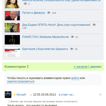
Martina McBride | Independence Day | День Независимости
2
Путин и Движуха
128
Дед Бадюк ОПЯТЬ Несёт Дичь (про подтягивания)
138
ПАКИСТАН | Фабрика Мракобесов
31
Британия | Королевство Шариата
20
Комментарии
2
с начала
|
дерево
Чтобы писать и оценивать комментарии нужно
войти
или
зарегистрироваться
★
Инсайт
22:55 20.09.2013
в ответ на ↓
0
○
@
semir
, где полную версию программы можно посмотреть
Надо искать...что нашёл,то выложил.