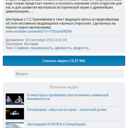
еще только предстоит понять и осознать значение этого открытия для
нас и для развития материала исторической науки о древнейших
цивилизациях......
(Интервью с Г.С.Гриневичем и текст ведущего взяты из видеофильма
об этих несоменно выдающихся научных открытиях, сделанных на
пороге нового миллениума).
www.youtube.com/watch?v=YDmynb9tZKk
Добавлено: 20 сентября 2013 в 01:16
Категория:
История
Теги:
Славяне
,
письменность
,
древность
,
мудрость
Скачать видео (12.27 Мб)
Похожее видео
О некоторых проблемах при изучении славянской
письменности
Гиперборея- забытая история - пилотный ролик
Экспедиция RUFORS в Гиперборею