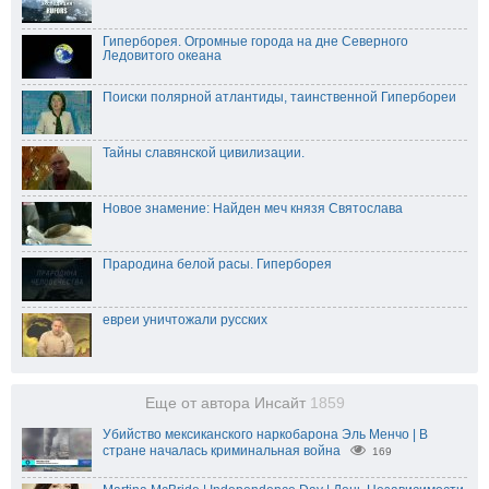
Гиперборея. Огромные города на дне Северного
Ледовитого океана
Поиски полярной атлантиды, таинственной Гипербореи
Тайны славянской цивилизации.
Новое знамение: Найден меч князя Святослава
Прародина белой расы. Гиперборея
евреи уничтожали русских
Еще от автора Инсайт
1859
Убийство мексиканского наркобарона Эль Менчо | В
стране началась криминальная война
169