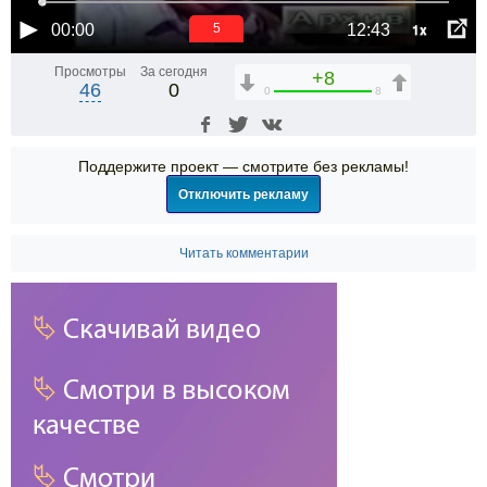
1x
00:00
12:43
5
Просмотры
За сегодня
+8
46
0
0
8
Поддержите проект — смотрите без рекламы!
Отключить рекламу
Читать комментарии