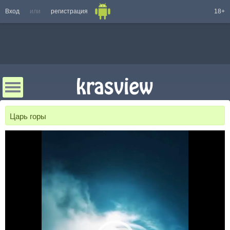
Вход
или
регистрация
18+
Царь горы