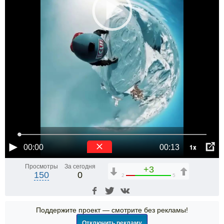
1x
00:00
00:13
Просмотры
За сегодня
+3
150
0
2
5
Поддержите проект — смотрите без рекламы!
Отключить рекламу