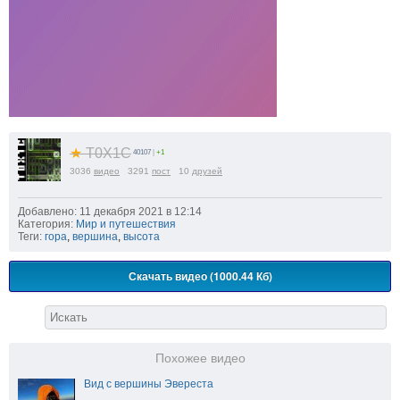
★
T0X1C
40107
|
+1
3036
видео
3291
пост
10
друзей
Добавлено: 11 декабря 2021 в 12:14
Категория:
Мир и путешествия
Теги:
гора
,
вершина
,
высота
Скачать видео (1000.44 Кб)
Похожее видео
Вид с вершины Эвереста