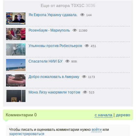
Еще от автора T0X1C
3036
Як Европа Украину сдавала.
144
Розенбаум - Мариуполь
11380
Ульяновы против Робеспьеров
451
Спасатели НИИ БУ
908
Добро пожаловать в Америку
1173
Мона Лизу накормили тортом
515
Комментарии
0
с начала
|
дерево
Чтобы писать и оценивать комментарии нужно
войти
или
зарегистрироваться