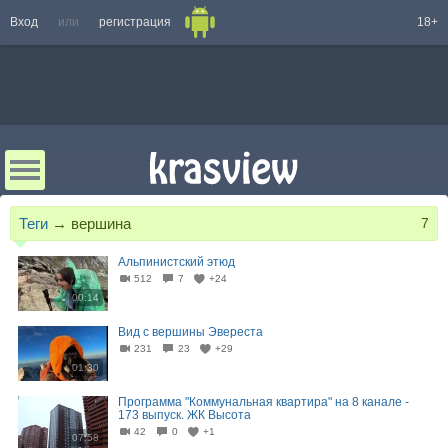
Вход
или
регистрация
18+
Теги
→
вершина
7
Альпинистский этюд
512
7
+24
00:14
Вид с вершины Эвереста
231
23
+29
01:30
Программа "Коммунальная квартира" на 8 канале -
173 выпуск. ЖК Высота
42
0
+1
07:58