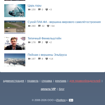
Царь горы
150
0
+3
00:13
Сухой ПАК-ФА - вершина мирового самолётостроения
280
32
+34
06:31
Типичный Финкельштейн
178
2
+2
00:03
Пейзаж с вершины Эльбруса
197
8
+14
00:56
администрация
правила
справка
реклама
для правообладателей
|
|
|
|
|
оплата VIP
блог
|
Инфон
© 2008-2026 ООО «
»