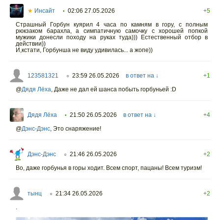
★
Инсайт
02:06 27.05.2026
+5
•
Страшный Горбун куярил 4 часа по камням в гору, с полным
рюкзаком барахла, а симпатичную самочку с хорошей попкой
мужики донесли походу на руках туда))) Естественный отбор в
действии))
И,кстати, Горбунша не виду удивилась... а жопе))
123581321
23:59 26.05.2026
в ответ на ↓
+1
○
@
Дядя Лёха
,
Даже не дал ей шанса побыть горбуньей :D
Дядя Лёха
21:50 26.05.2026
в ответ на ↓
+4
•
@
Дэнс-Дэнс
,
Это снаряжение!
Дэнс-Дэнс
21:46 26.05.2026
+2
○
Во, даже горбунья в горы ходит. Всем спорт, пацаны! Всем туризм!
тынц
21:34 26.05.2026
+2
○
.