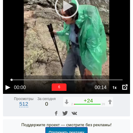
1x
00:00
00:14
6
Просмотры
За сегодня
+24
512
0
2
26
Поддержите проект — смотрите без рекламы!
Отключить рекламу