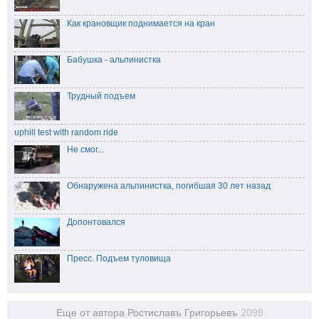
Как крановщик поднимается на кран
Бабушка - альпинистка
Трудный подъем
uphill test with random ride
Не смог...
Обнаружена альпинистка, погибшая 30 лет назад
Допонтовался
Пресс. Подъем туловища
Еще от автора Ростиславъ Григорьевъ
2098