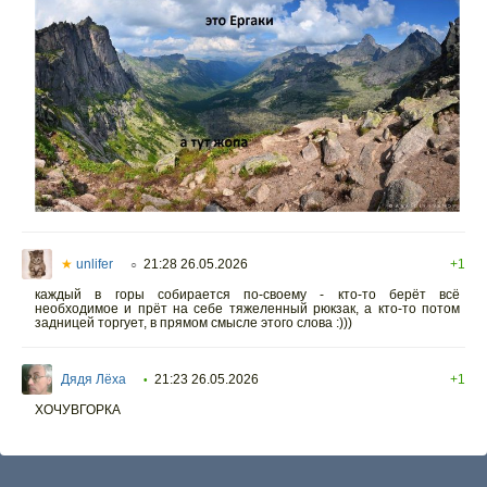
★
unlifer
21:28 26.05.2026
+1
○
каждый в горы собирается по-своему - кто-то берёт всё
необходимое и прёт на себе тяжеленный рюкзак, а кто-то потом
задницей торгует, в прямом смысле этого слова :)))
Дядя Лёха
21:23 26.05.2026
+1
•
ХОЧУВГОРКА