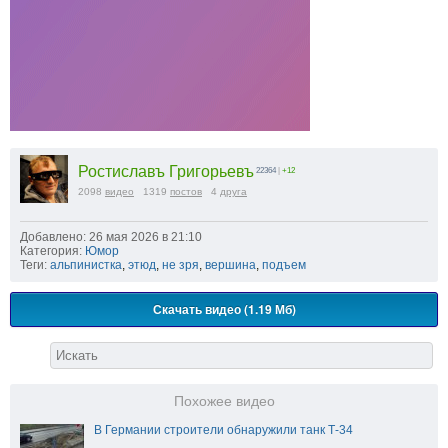
Ростиславъ Григорьевъ
22364
|
+12
2098
видео
1319
постов
4
друга
Добавлено: 26 мая 2026 в 21:10
Категория:
Юмор
Теги:
альпинистка
,
этюд
,
не зря
,
вершина
,
подъем
Скачать видео (1.19 Мб)
Похожее видео
В Германии строители обнаружили танк Т-34