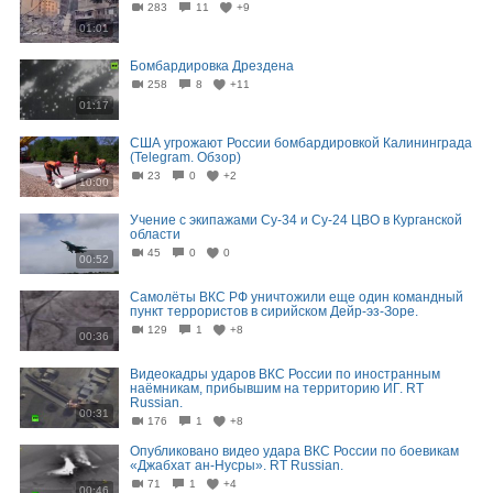
283
11
+9
01:01
Бомбардировка Дрездена
258
8
+11
01:17
США угрожают России бомбардировкой Калининграда
(Telegram. Обзор)
23
0
+2
10:00
Учение с экипажами Су-34 и Су-24 ЦВО в Курганской
области
45
0
0
00:52
Самолёты ВКС РФ уничтожили еще один командный
пункт террористов в сирийском Дейр-эз-Зоре.
129
1
+8
00:36
Видеокадры ударов ВКС России по иностранным
наёмникам, прибывшим на территорию ИГ. RT
Russian.
00:31
176
1
+8
Опубликовано видео удара ВКС России по боевикам
«Джабхат ан-Нусры». RT Russian.
71
1
+4
00:46