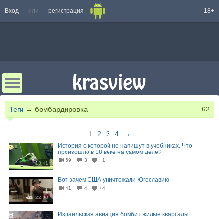
Вход
или
регистрация
18+
Теги
→
бомбардировка
62
1
2
3
4
→
История о которой не напишут в учебниках. Что
произошло в 18 веке на самом деле?
59
3
−1
13:41
Вот зачем США уничтожали Югославию
41
4
+4
22:08
Израильская авиация бомбит жилые кварталы