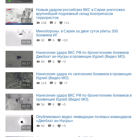
Новым ударом российских ВКС в Сирии уничтожен
крупнейший подземный склад боеприпасов
террористов.
01:20
139
0
+11
Минобороны: в Сирии за двое суток убиты 300
боевиков ИГ.
92
0
+10
00:56
Нанесение удара ВКС РФ по бронетехнике боевиков
Джебхат ан-Нусры в провинции Идлиб (Видео МО).
65
0
+3
00:27
Нанесение удара по скоплению боевиков в провинции
Идлиб (Видео МО).
110
0
+7
00:11
Нанесение удара ВКС РФ по бронетехнике боевиков в
провинции Идлиб (Видео МО).
54
0
+5
00:20
Опубликовано видео ликвидации полевых командиров
«Джебхат ан-Нусры».
92
0
+5
00:39