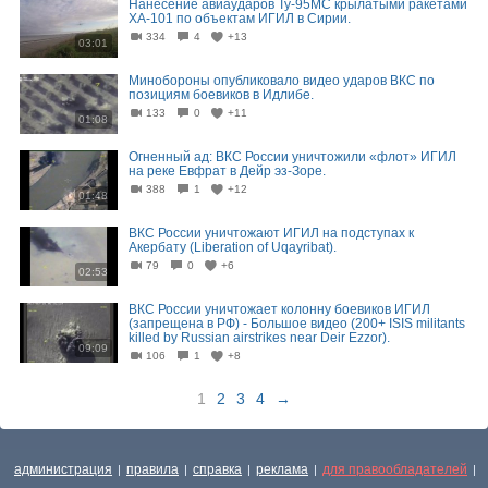
Нанесение авиаударов Ту-95МС крылатыми ракетами
ХА-101 по объектам ИГИЛ в Сирии.
334
4
+13
03:01
Минобороны опубликовало видео ударов ВКС по
позициям боевиков в Идлибе.
133
0
+11
01:08
Огненный ад: ВКС России уничтожили «флот» ИГИЛ
на реке Евфрат в Дейр эз-Зоре.
388
1
+12
01:48
ВКС России уничтожают ИГИЛ на подступах к
Акербату (Liberation of Uqayribat).
79
0
+6
02:53
ВКС России уничтожает колонну боевиков ИГИЛ
(запрещена в РФ) - Большое видео (200+ ISIS militants
killed by Russian airstrikes near Deir Ezzor).
09:09
106
1
+8
1
2
3
4
→
администрация
правила
справка
реклама
для правообладателей
|
|
|
|
|